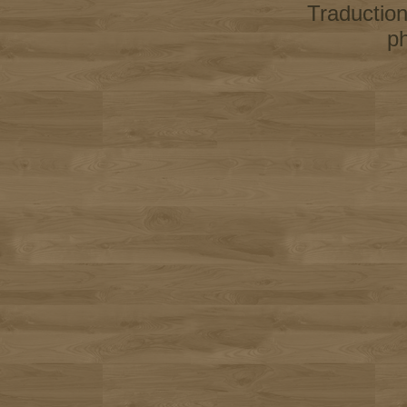
Traductio
p