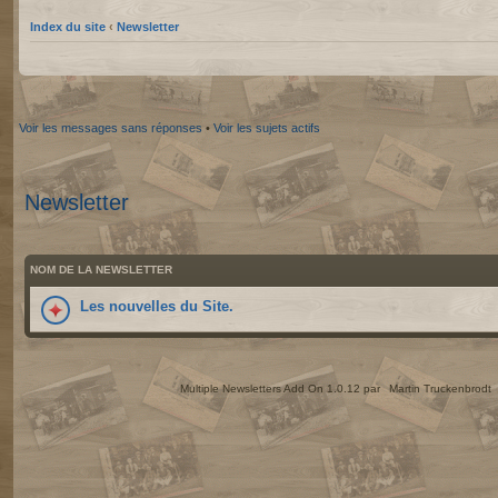
Index du site
‹
Newsletter
Voir les messages sans réponses
•
Voir les sujets actifs
Newsletter
NOM DE LA NEWSLETTER
Les nouvelles du Site.
Multiple Newsletters Add On 1.0.12 par
Martin Truckenbrodt