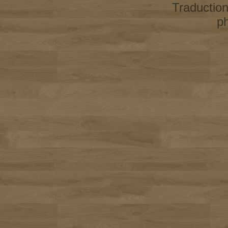
Traductio
p