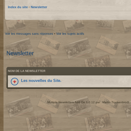
Index du site
‹
Newsletter
Voir les messages sans réponses
•
Voir les sujets actifs
Newsletter
NOM DE LA NEWSLETTER
Les nouvelles du Site.
Multiple Newsletters Add On 1.0.12 par
Martin Truckenbrodt