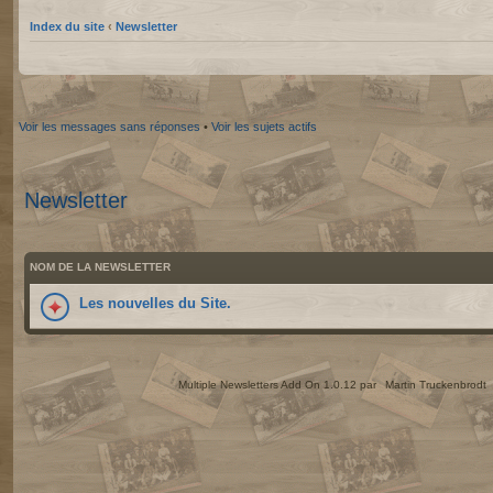
Index du site
‹
Newsletter
Voir les messages sans réponses
•
Voir les sujets actifs
Newsletter
NOM DE LA NEWSLETTER
Les nouvelles du Site.
Multiple Newsletters Add On 1.0.12 par
Martin Truckenbrodt