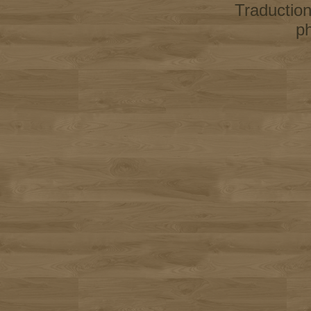
Traductio
p