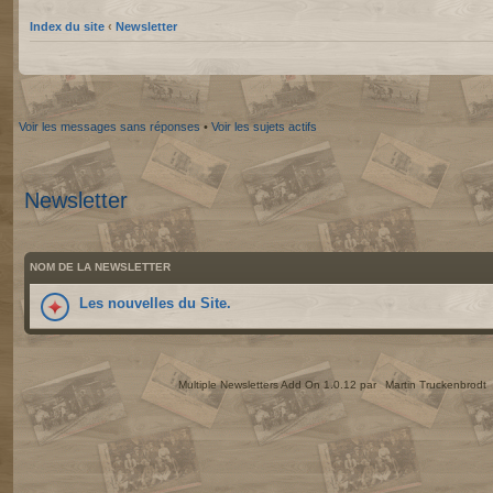
Index du site
‹
Newsletter
Voir les messages sans réponses
•
Voir les sujets actifs
Newsletter
NOM DE LA NEWSLETTER
Les nouvelles du Site.
Multiple Newsletters Add On 1.0.12 par
Martin Truckenbrodt