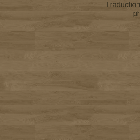
Traductio
p