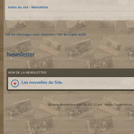
Index du site
‹
Newsletter
Voir les messages sans réponses
•
Voir les sujets actifs
Newsletter
NOM DE LA NEWSLETTER
Les nouvelles du Site.
Multiple Newsletters Add On 1.0.12 par
Martin Truckenbrodt