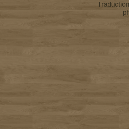
Traductio
p