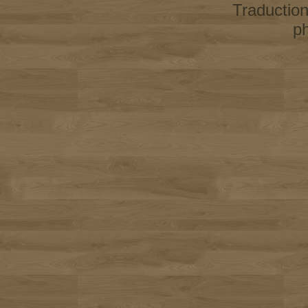
Traductio
p