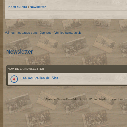
Index du site
‹
Newsletter
Voir les messages sans réponses
•
Voir les sujets actifs
Newsletter
NOM DE LA NEWSLETTER
Les nouvelles du Site.
Multiple Newsletters Add On 1.0.12 par
Martin Truckenbrodt