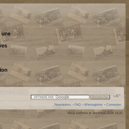
s une
ves
ion
Newsletters
•
FAQ
•
M’enregistrer
•
Connexion
Nous sommes le Jeu 6 Aoû 2026 13:20