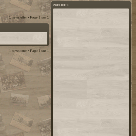
PUBLICITE
1 newsletter • Page
1
sur
1
1 newsletter • Page
1
sur
1