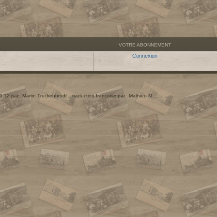
VOTRE ABONNEMENT
Connexion
.0.12 par
Martin Truckenbrodt
, traduction française par
Mathieu M.
.