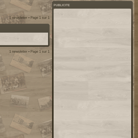
PUBLICITE
1 newsletter • Page
1
sur
1
1 newsletter • Page
1
sur
1