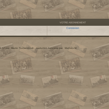
VOTRE ABONNEMENT
Connexion
.0.12 par
Martin Truckenbrodt
, traduction française par
Mathieu M.
.