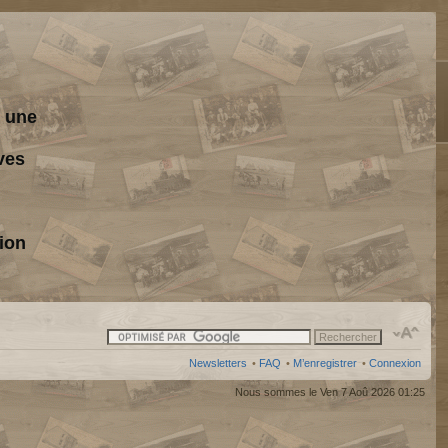
s une
ves
ion
Newsletters
•
FAQ
•
M’enregistrer
•
Connexion
Nous sommes le Ven 7 Aoû 2026 01:25