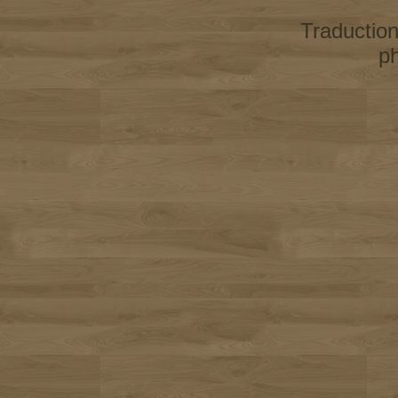
Traductio
p