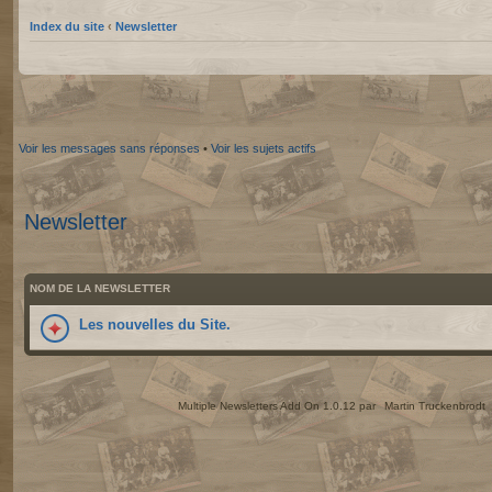
Index du site
‹
Newsletter
Voir les messages sans réponses
•
Voir les sujets actifs
Newsletter
NOM DE LA NEWSLETTER
Les nouvelles du Site.
Multiple Newsletters Add On 1.0.12 par
Martin Truckenbrodt