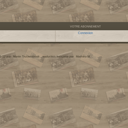
VOTRE ABONNEMENT
Connexion
.0.12 par
Martin Truckenbrodt
, traduction française par
Mathieu M.
.