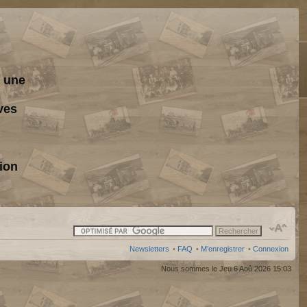
s une
ves
ion
Newsletters
•
FAQ
•
M’enregistrer
•
Connexion
Nous sommes le Jeu 6 Aoû 2026 15:03