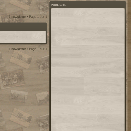
PUBLICITE
1 newsletter • Page
1
sur
1
1 newsletter • Page
1
sur
1