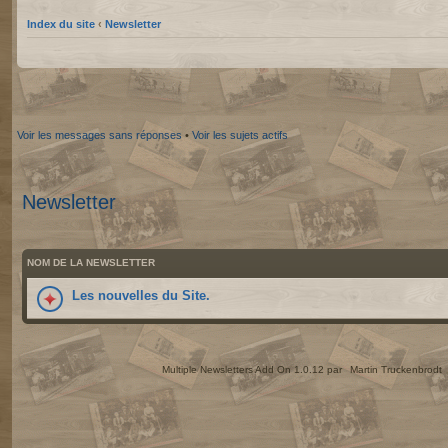
Index du site
‹
Newsletter
Voir les messages sans réponses
•
Voir les sujets actifs
Newsletter
NOM DE LA NEWSLETTER
Les nouvelles du Site.
Multiple Newsletters Add On 1.0.12 par
Martin Truckenbrodt