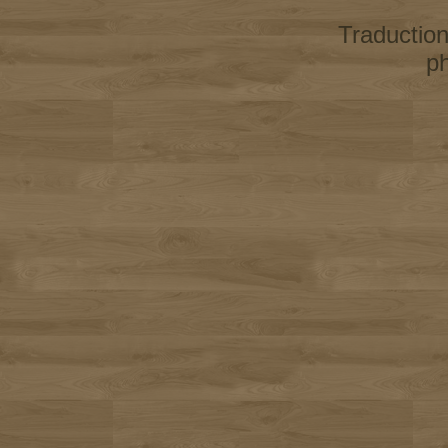
Traductio
p