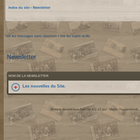
Index du site
‹
Newsletter
Voir les messages sans réponses
•
Voir les sujets actifs
Newsletter
NOM DE LA NEWSLETTER
Les nouvelles du Site.
Multiple Newsletters Add On 1.0.12 par
Martin Truckenbrodt