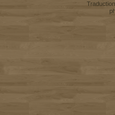
Traductio
p