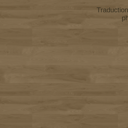
Traductio
p