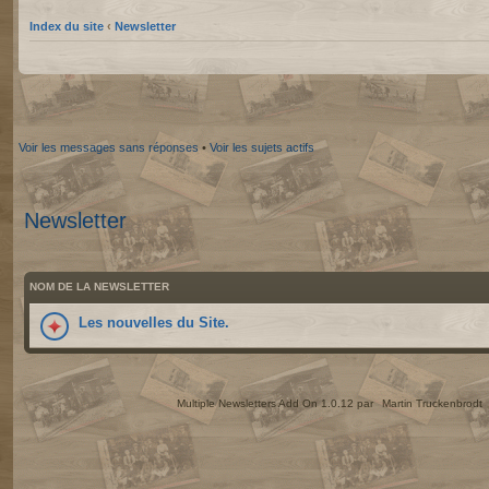
Index du site
‹
Newsletter
Voir les messages sans réponses
•
Voir les sujets actifs
Newsletter
NOM DE LA NEWSLETTER
Les nouvelles du Site.
Multiple Newsletters Add On 1.0.12 par
Martin Truckenbrodt