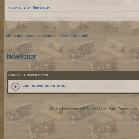
Index du site
‹
Newsletter
Voir les messages sans réponses
•
Voir les sujets actifs
Newsletter
NOM DE LA NEWSLETTER
Les nouvelles du Site.
Multiple Newsletters Add On 1.0.12 par
Martin Truckenbrodt