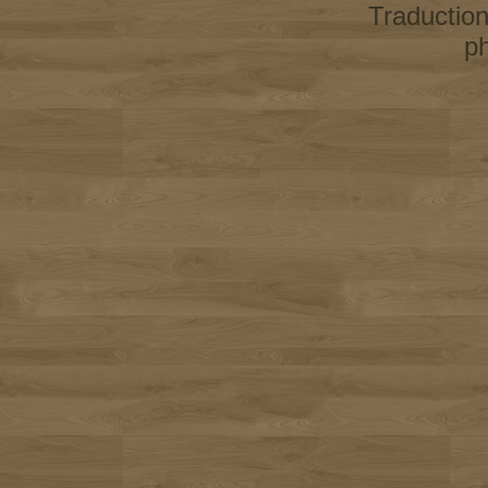
Traductio
p