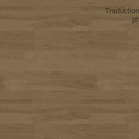
Traductio
p