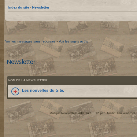
Index du site
‹
Newsletter
Voir les messages sans réponses
•
Voir les sujets actifs
Newsletter
NOM DE LA NEWSLETTER
Les nouvelles du Site.
Multiple Newsletters Add On 1.0.12 par
Martin Truckenbrodt