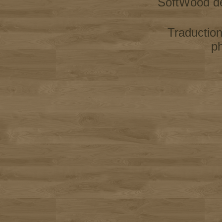
SoftWood d
Traductio
p