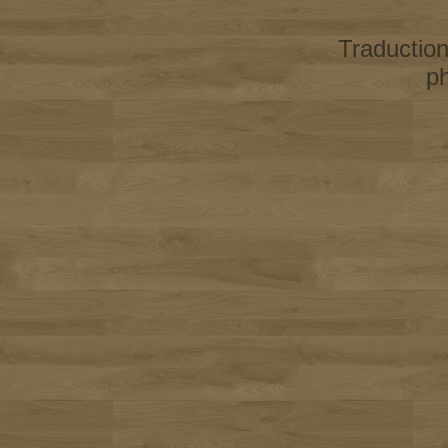
Traductio
p