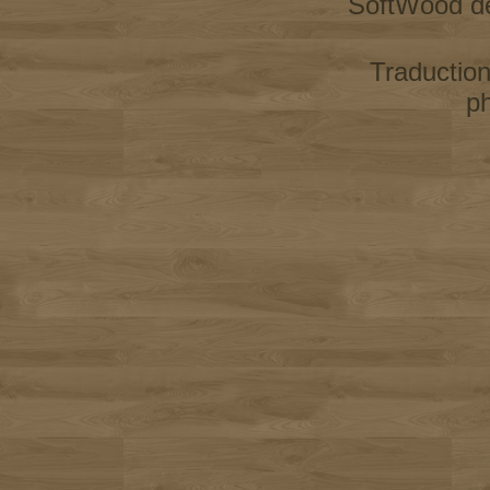
SoftWood d
Traductio
p