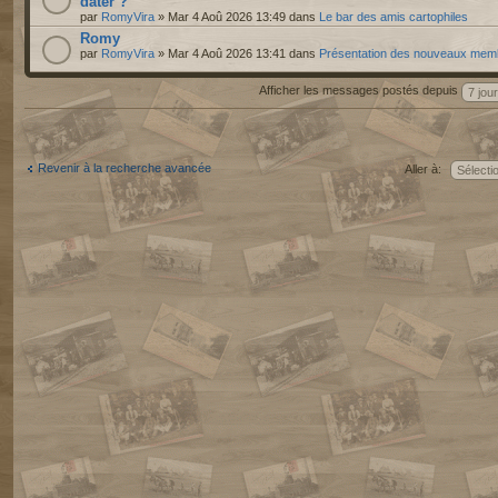
dater ?
par
RomyVira
» Mar 4 Aoû 2026 13:49 dans
Le bar des amis cartophiles
Romy
par
RomyVira
» Mar 4 Aoû 2026 13:41 dans
Présentation des nouveaux mem
Afficher les messages postés depuis
Revenir à la recherche avancée
Aller à: