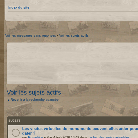
Index du site
Voir les messages sans réponses
•
Voir les sujets actifs
Voir les sujets actifs
Revenir à la recherche avancée
SUJETS
Les visites virtuelles de monuments peuvent-elles aider pou
dater ?
par
RomyVira
» Mar 4 Aoû 2026 13:49 dans
Le bar des amis cartophiles