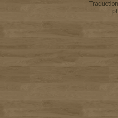
Traductio
p