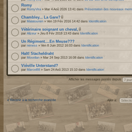
Romy
par
RomyVira
» Mar 4 Aoû 2026 13:41 dans
Présentation des nouveaux mem
Chambley... La Gare?
par
Malatourien
» Ven 19 Fév 2016 14:42 dans
Identification
Vétérinaire soignant un cheval,
par
Alizeur
» Jeu 8 Fév 2018 13:43 dans
Identification
Un Régiment....En Meuse???
par
neness
» Ven 8 Juin 2012 16:03 dans
Identification
Halt! Stacheldraht
par
Mosellan
» Mar 24 Sep 2013 16:08 dans
Identification
Viéville Unterstand?
par
Marcel88
» Sam 24 Aoû 2013 15:10 dans
Identification
Afficher les messages postés depuis
Revenir à la recherche avancée
Aller à: