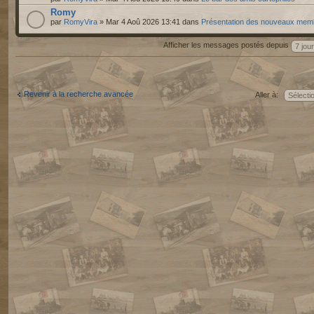
Romy
par
RomyVira
» Mar 4 Aoû 2026 13:41 dans
Présentation des nouveaux mem
Afficher les messages postés depuis
Revenir à la recherche avancée
Aller à: