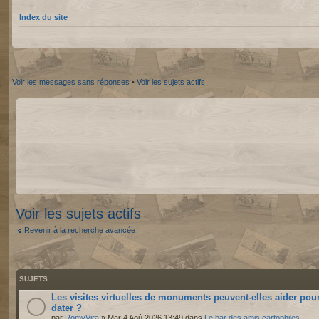
Index du site
Voir les messages sans réponses
•
Voir les sujets actifs
Voir les sujets actifs
Revenir à la recherche avancée
SUJETS
Les visites virtuelles de monuments peuvent-elles aider pou
dater ?
par
RomyVira
» Mar 4 Aoû 2026 13:49 dans
Le bar des amis cartophiles