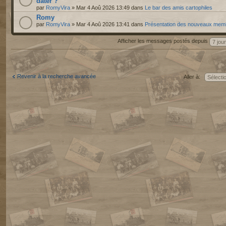
dater ?
par
RomyVira
» Mar 4 Aoû 2026 13:49 dans
Le bar des amis cartophiles
Romy
par
RomyVira
» Mar 4 Aoû 2026 13:41 dans
Présentation des nouveaux mem
Afficher les messages postés depuis
Revenir à la recherche avancée
Aller à: