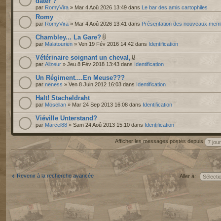
dater ?
par
RomyVira
» Mar 4 Aoû 2026 13:49 dans
Le bar des amis cartophiles
Romy
par
RomyVira
» Mar 4 Aoû 2026 13:41 dans
Présentation des nouveaux mem
Chambley... La Gare?
par
Malatourien
» Ven 19 Fév 2016 14:42 dans
Identification
Vétérinaire soignant un cheval,
par
Alizeur
» Jeu 8 Fév 2018 13:43 dans
Identification
Un Régiment....En Meuse???
par
neness
» Ven 8 Juin 2012 16:03 dans
Identification
Halt! Stacheldraht
par
Mosellan
» Mar 24 Sep 2013 16:08 dans
Identification
Viéville Unterstand?
par
Marcel88
» Sam 24 Aoû 2013 15:10 dans
Identification
Afficher les messages postés depuis
Revenir à la recherche avancée
Aller à: