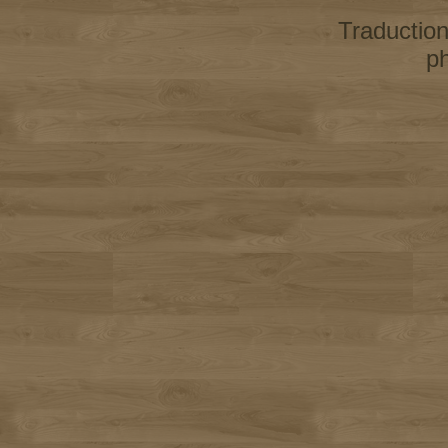
Traductio
p