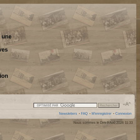
s une
ves
ion
Newsletters
•
FAQ
•
M’enregistrer
•
Connexion
Nous sommes le Dim 9 Aoû 2026 11:33