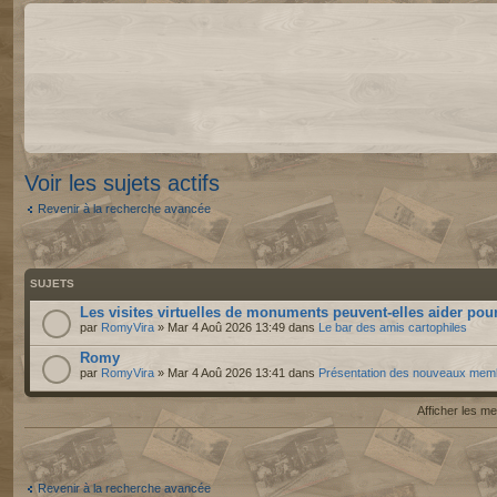
Voir les sujets actifs
Revenir à la recherche avancée
SUJETS
Les visites virtuelles de monuments peuvent-elles aider pour
par
RomyVira
» Mar 4 Aoû 2026 13:49 dans
Le bar des amis cartophiles
Romy
par
RomyVira
» Mar 4 Aoû 2026 13:41 dans
Présentation des nouveaux mem
Afficher les 
Revenir à la recherche avancée