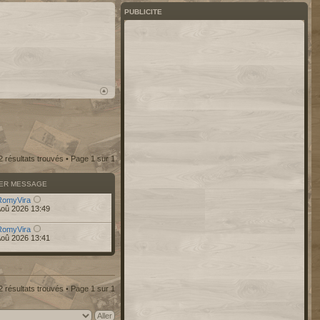
PUBLICITE
2 résultats trouvés • Page
1
sur
1
IER MESSAGE
RomyVira
Aoû 2026 13:49
RomyVira
Aoû 2026 13:41
2 résultats trouvés • Page
1
sur
1