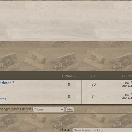
RÉPONSES
VUS
DERN
 dater ?
par
0
70
Mar 4 
par
0
74
Mar 4 
bres
messages postés depuis
Aller à: