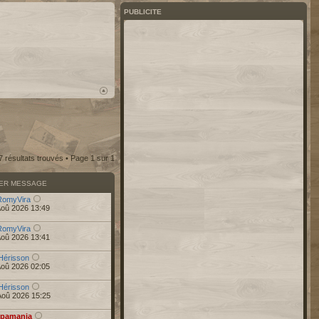
PUBLICITE
7 résultats trouvés • Page
1
sur
1
IER MESSAGE
RomyVira
Aoû 2026 13:49
RomyVira
Aoû 2026 13:41
Hérisson
Aoû 2026 02:05
Hérisson
Aoû 2026 15:25
pamania