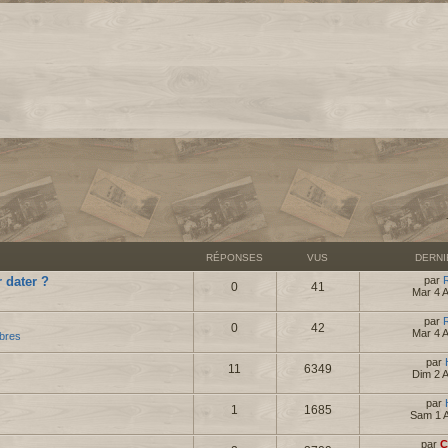
RÉPONSES
VUS
DERN
 dater ?
par
0
41
Mar 4 
par
0
42
Mar 4 
bres
par
11
6349
Dim 2 
par
1
1685
Sam 1 
par
C