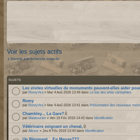
Voir les sujets actifs
Revenir à la recherche avancée
SUJETS
Les visites virtuelles de monuments peuvent-elles aider pour
par
RomyVira
» Mar 4 Aoû 2026 13:49 dans
Le bar des amis cartophiles
Romy
par
RomyVira
» Mar 4 Aoû 2026 13:41 dans
Présentation des nouveaux mem
Chambley... La Gare?
par
Malatourien
» Ven 19 Fév 2016 14:42 dans
Identification
Vétérinaire soignant un cheval,
par
Alizeur
» Jeu 8 Fév 2018 13:43 dans
Identification
Un Régiment....En Meuse???