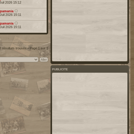
Juil 2026 15:12
pamania
Juil 2026 15:11
pamania
Juil 2026 15:11
7 résultats trouvés • Page
1
sur
1
PUBLICITE