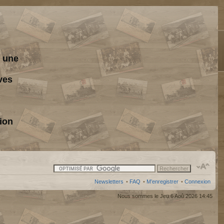
s une
ves
ion
Newsletters
•
FAQ
•
M’enregistrer
•
Connexion
Nous sommes le Jeu 6 Aoû 2026 14:45