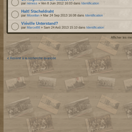
par
neness
» Ven 8 Juin 2012 16:03 dans
Identification
Halt! Stacheldraht
par
Mosellan
» Mar 24 Sep 2013 16:08 dans
Identification
Viéville Unterstand?
par
Marcel88
» Sam 24 Aoû 2013 15:10 dans
Identification
Afficher les 
Revenir à la recherche avancée