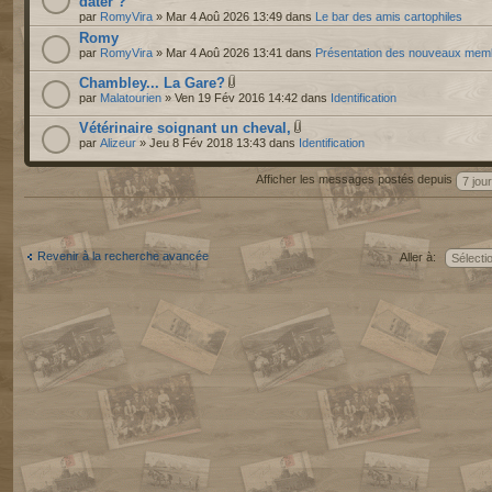
dater ?
par
RomyVira
» Mar 4 Aoû 2026 13:49 dans
Le bar des amis cartophiles
Romy
par
RomyVira
» Mar 4 Aoû 2026 13:41 dans
Présentation des nouveaux mem
Chambley... La Gare?
par
Malatourien
» Ven 19 Fév 2016 14:42 dans
Identification
Vétérinaire soignant un cheval,
par
Alizeur
» Jeu 8 Fév 2018 13:43 dans
Identification
Afficher les messages postés depuis
Revenir à la recherche avancée
Aller à: