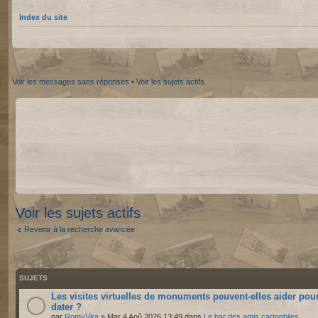
Index du site
Voir les messages sans réponses
•
Voir les sujets actifs
Voir les sujets actifs
Revenir à la recherche avancée
SUJETS
Les visites virtuelles de monuments peuvent-elles aider pou
dater ?
par
RomyVira
» Mar 4 Aoû 2026 13:49 dans
Le bar des amis cartophiles