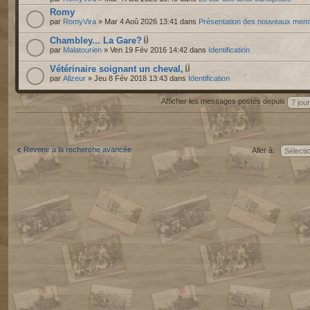
Romy
par
RomyVira
» Mar 4 Aoû 2026 13:41 dans
Présentation des nouveaux mem
Chambley... La Gare?
par
Malatourien
» Ven 19 Fév 2016 14:42 dans
Identification
Vétérinaire soignant un cheval,
par
Alizeur
» Jeu 8 Fév 2018 13:43 dans
Identification
Afficher les messages postés depuis
Revenir à la recherche avancée
Aller à: