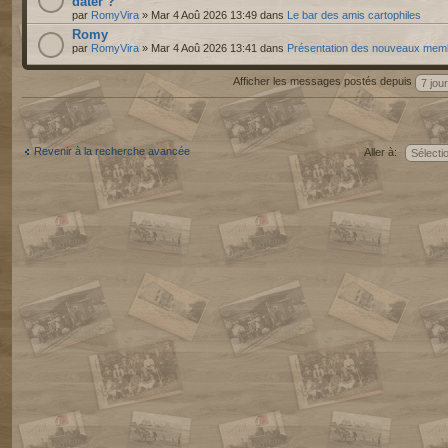
dater ?
par
RomyVira
» Mar 4 Aoû 2026 13:49 dans
Le bar des amis cartophiles
Romy
par
RomyVira
» Mar 4 Aoû 2026 13:41 dans
Présentation des nouveaux mem
Afficher les messages postés depuis
Revenir à la recherche avancée
Aller à: