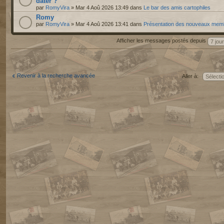
dater ?
par
RomyVira
» Mar 4 Aoû 2026 13:49 dans
Le bar des amis cartophiles
Romy
par
RomyVira
» Mar 4 Aoû 2026 13:41 dans
Présentation des nouveaux mem
Afficher les messages postés depuis
Revenir à la recherche avancée
Aller à: