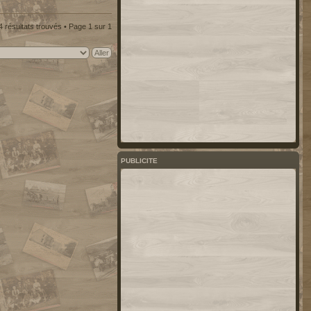
4 résultats trouvés • Page
1
sur
1
PUBLICITE