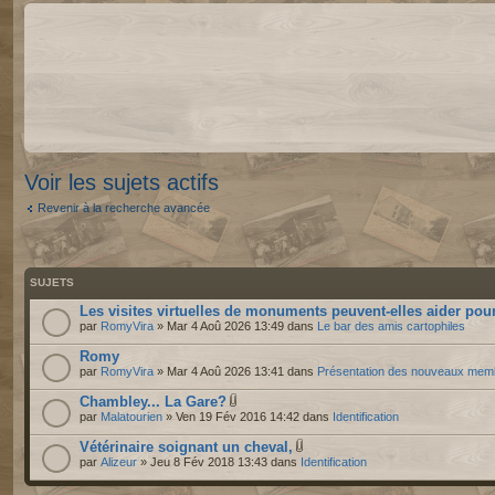
Voir les sujets actifs
Revenir à la recherche avancée
SUJETS
Les visites virtuelles de monuments peuvent-elles aider pour
par
RomyVira
» Mar 4 Aoû 2026 13:49 dans
Le bar des amis cartophiles
Romy
par
RomyVira
» Mar 4 Aoû 2026 13:41 dans
Présentation des nouveaux mem
Chambley... La Gare?
par
Malatourien
» Ven 19 Fév 2016 14:42 dans
Identification
Vétérinaire soignant un cheval,
par
Alizeur
» Jeu 8 Fév 2018 13:43 dans
Identification