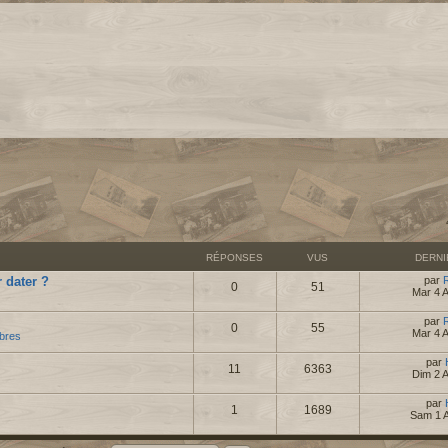
RÉPONSES
VUS
DERN
 dater ?
par
0
51
Mar 4 
par
0
55
Mar 4 
bres
par
11
6363
Dim 2 
par
1
1689
Sam 1 