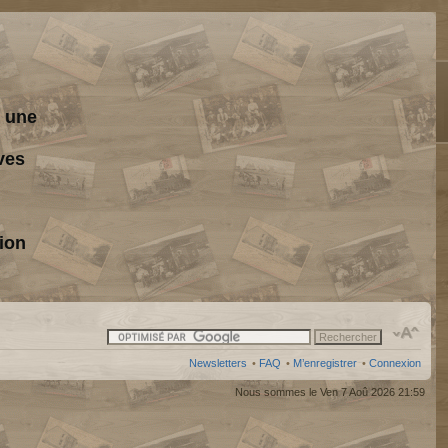
s une
ves
ion
Newsletters
•
FAQ
•
M’enregistrer
•
Connexion
Nous sommes le Ven 7 Aoû 2026 21:59