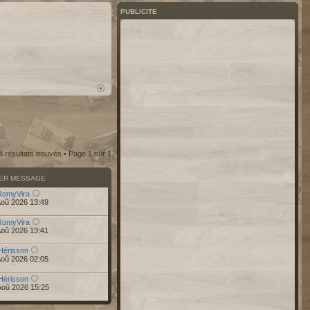
PUBLICITE
4 résultats trouvés • Page
1
sur
1
IER MESSAGE
RomyVira
Aoû 2026 13:49
RomyVira
Aoû 2026 13:41
Hérisson
Aoû 2026 02:05
Hérisson
Aoû 2026 15:25