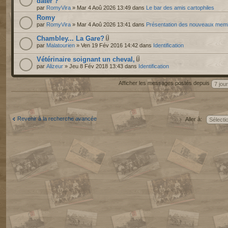
dater ?
par
RomyVira
» Mar 4 Aoû 2026 13:49 dans
Le bar des amis cartophiles
Romy
par
RomyVira
» Mar 4 Aoû 2026 13:41 dans
Présentation des nouveaux mem
Chambley... La Gare?
par
Malatourien
» Ven 19 Fév 2016 14:42 dans
Identification
Vétérinaire soignant un cheval,
par
Alizeur
» Jeu 8 Fév 2018 13:43 dans
Identification
Afficher les messages postés depuis
Revenir à la recherche avancée
Aller à: