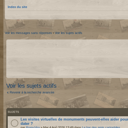
Index du site
Voir les messages sans réponses
•
Voir les sujets actifs
Voir les sujets actifs
Revenir à la recherche avancée
SUJETS
Les visites virtuelles de monuments peuvent-elles aider pou
dater ?
par
RomyVira
» Mar 4 Aoû 2026 13:49 dans
Le bar des amis cartophiles