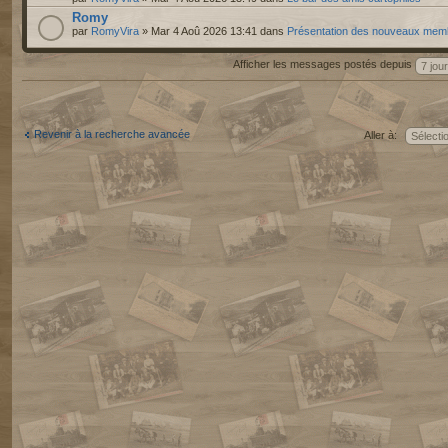
Romy
par
RomyVira
» Mar 4 Aoû 2026 13:41 dans
Présentation des nouveaux mem
Afficher les messages postés depuis
Revenir à la recherche avancée
Aller à: