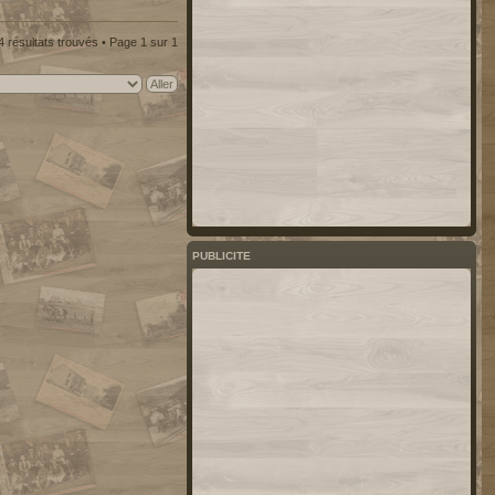
4 résultats trouvés • Page
1
sur
1
PUBLICITE