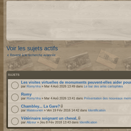
Voir les sujets actifs
Revenir à la recherche avancée
SUJETS
Les visites virtuelles de monuments peuvent-elles aider pour
par
RomyVira
» Mar 4 Aoû 2026 13:49 dans
Le bar des amis cartophiles
Romy
par
RomyVira
» Mar 4 Aoû 2026 13:41 dans
Présentation des nouveaux mem
Chambley... La Gare?
par
Malatourien
» Ven 19 Fév 2016 14:42 dans
Identification
Vétérinaire soignant un cheval,
par
Alizeur
» Jeu 8 Fév 2018 13:43 dans
Identification