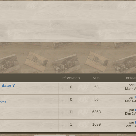
RÉPONSES
VUS
DERN
 dater ?
par
0
53
Mar 4 
par
0
56
Mar 4 
bres
par
11
6363
Dim 2 
par
1
1689
Sam 1 