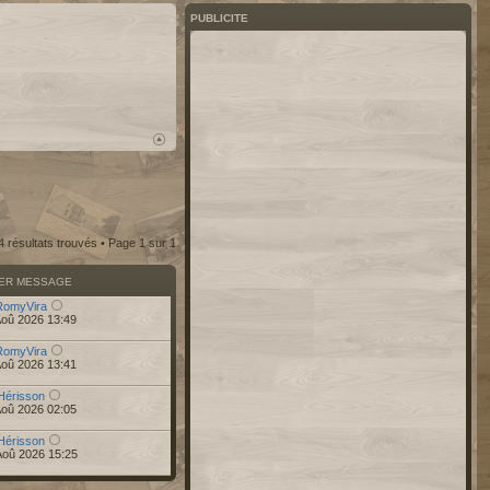
PUBLICITE
4 résultats trouvés • Page
1
sur
1
IER MESSAGE
RomyVira
Aoû 2026 13:49
RomyVira
Aoû 2026 13:41
Hérisson
Aoû 2026 02:05
Hérisson
Aoû 2026 15:25