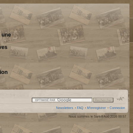
s une
ves
ion
Newsletters
•
FAQ
•
M’enregistrer
•
Connexion
Nous sommes le Sam 8 Aoû 2026 00:57