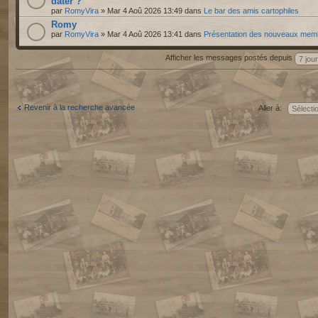
dater ?
par
RomyVira
» Mar 4 Aoû 2026 13:49 dans
Le bar des amis cartophiles
Romy
par
RomyVira
» Mar 4 Aoû 2026 13:41 dans
Présentation des nouveaux mem
Afficher les messages postés depuis
Revenir à la recherche avancée
Aller à: