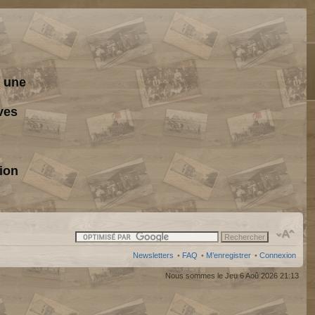
s une
ves
ion
Newsletters
•
FAQ
•
M’enregistrer
•
Connexion
Nous sommes le Jeu 6 Aoû 2026 21:13