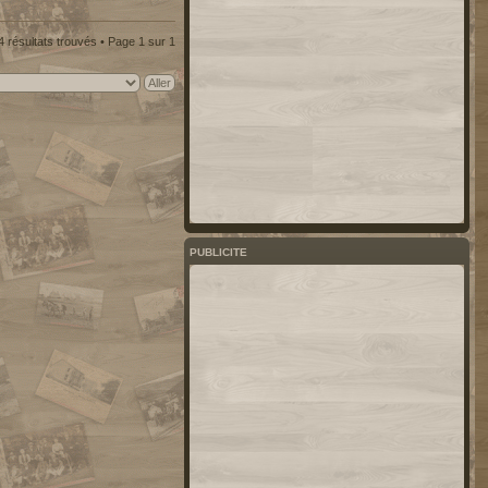
4 résultats trouvés • Page
1
sur
1
PUBLICITE