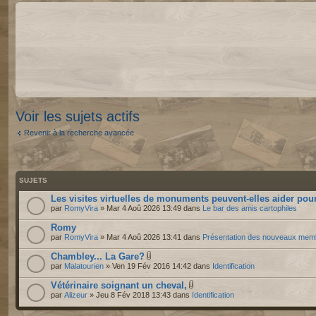
Voir les sujets actifs
Revenir à la recherche avancée
SUJETS
Les visites virtuelles de monuments peuvent-elles aider pour
par
RomyVira
» Mar 4 Aoû 2026 13:49 dans
Le bar des amis cartophiles
Romy
par
RomyVira
» Mar 4 Aoû 2026 13:41 dans
Présentation des nouveaux mem
Chambley... La Gare?
par
Malatourien
» Ven 19 Fév 2016 14:42 dans
Identification
Vétérinaire soignant un cheval,
par
Alizeur
» Jeu 8 Fév 2018 13:43 dans
Identification