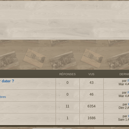
RÉPONSES
VUS
DERN
 dater ?
par
0
43
Mar 4 
par
0
46
Mar 4 
bres
par
11
6354
Dim 2 
par
1
1686
Sam 1 