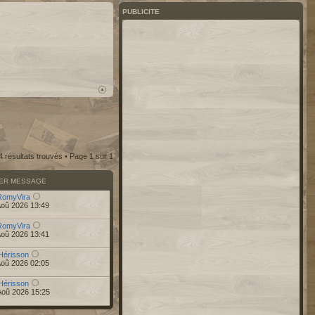
PUBLICITE
4 résultats trouvés • Page
1
sur
1
IER MESSAGE
RomyVira
Aoû 2026 13:49
RomyVira
Aoû 2026 13:41
Hérisson
Aoû 2026 02:05
Hérisson
Aoû 2026 15:25