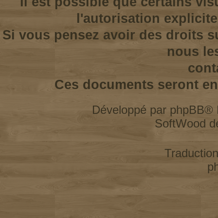
Il est possible que certains vi
l'autorisation explicit
Si vous pensez avoir des droits s
nous le
cont
Ces documents seront enl
Développé par
phpBB
® 
SoftWood d
Traductio
p