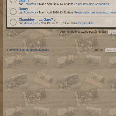
dater ?
par
RomyVira
» Mar 4 Aoû 2026 13:49 dans
Le bar des amis cartophiles
Romy
par
RomyVira
» Mar 4 Aoû 2026 13:41 dans
Présentation des nouveaux mem
Chambley... La Gare?
par
Malatourien
» Ven 19 Fév 2016 14:42 dans
Identification
Afficher les messages postés depuis
Revenir à la recherche avancée
Aller à: