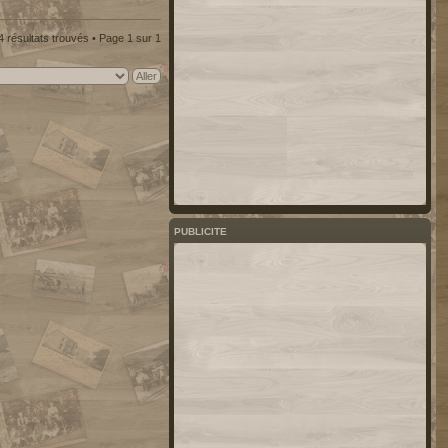
4 résultats trouvés • Page
1
sur
1
PUBLICITE