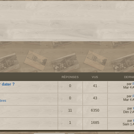
RÉPONSES
VUS
DERN
 dater ?
par
0
41
Mar 4 
par
0
43
Mar 4 
bres
par
11
6350
Dim 2 
par
1
1685
Sam 1 