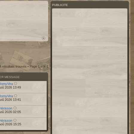
PUBLICITE
4 résultats trouvés • Page
1
sur
1
IER MESSAGE
RomyVira
Aoû 2026 13:49
RomyVira
Aoû 2026 13:41
Hérisson
Aoû 2026 02:05
Hérisson
Aoû 2026 15:25