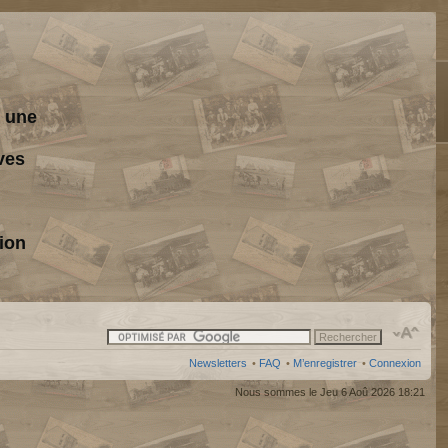
s une
ves
ion
Newsletters
•
FAQ
•
M’enregistrer
•
Connexion
Nous sommes le Jeu 6 Aoû 2026 18:21