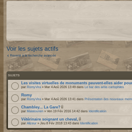
Voir les sujets actifs
Revenir à la recherche avancée
SUJETS
Les visites virtuelles de monuments peuvent-elles aider pour
par
RomyVira
» Mar 4 Aoû 2026 13:49 dans
Le bar des amis cartophiles
Romy
par
RomyVira
» Mar 4 Aoû 2026 13:41 dans
Présentation des nouveaux mem
Chambley... La Gare?
par
Malatourien
» Ven 19 Fév 2016 14:42 dans
Identification
Vétérinaire soignant un cheval,
par
Alizeur
» Jeu 8 Fév 2018 13:43 dans
Identification