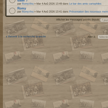
dater ?
par
RomyVira
» Mar 4 Aoû 2026 13:49 dans
Le bar des amis cartophiles
Romy
par
RomyVira
» Mar 4 Aoû 2026 13:41 dans
Présentation des nouveaux mem
Afficher les messages postés depuis
Revenir à la recherche avancée
Aller à: