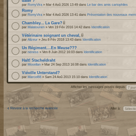
dater ?
par
RomyVira
» Mar 4 Aoû 2026 13:49 dans
Le bar des amis cartophiles
Romy
par
RomyVira
» Mar 4 Aoû 2026 13:41 dans
Présentation des nouveaux mem
Chambley... La Gare?
par
Malatourien
» Ven 19 Fév 2016 14:42 dans
Identification
Vétérinaire soignant un cheval,
par
Alizeur
» Jeu 8 Fév 2018 13:43 dans
Identification
Un Régiment....En Meuse???
par
neness
» Ven 8 Juin 2012 16:03 dans
Identification
Halt! Stacheldraht
par
Mosellan
» Mar 24 Sep 2013 16:08 dans
Identification
Viéville Unterstand?
par
Marcel88
» Sam 24 Aoû 2013 15:10 dans
Identification
Afficher les messages postés depuis
Revenir à la recherche avancée
Aller à: