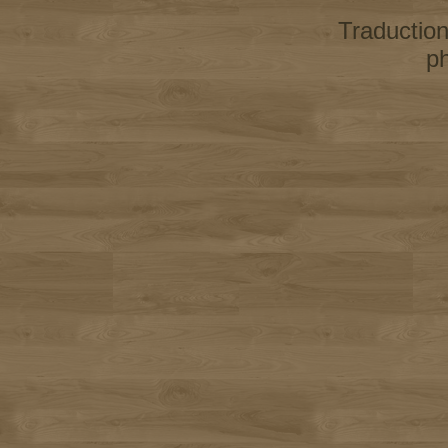
Traductio
p