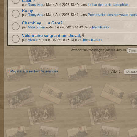
dater ?
par
RomyVira
» Mar 4 Aoû 2026 13:49 dans
Le bar des amis cartophiles
Romy
par
RomyVira
» Mar 4 Aoû 2026 13:41 dans
Présentation des nouveaux mem
Chambley... La Gare?
par
Malatourien
» Ven 19 Fév 2016 14:42 dans
Identification
Vétérinaire soignant un cheval,
par
Alizeur
» Jeu 8 Fév 2018 13:43 dans
Identification
Afficher les messages postés depuis
Revenir à la recherche avancée
Aller à: