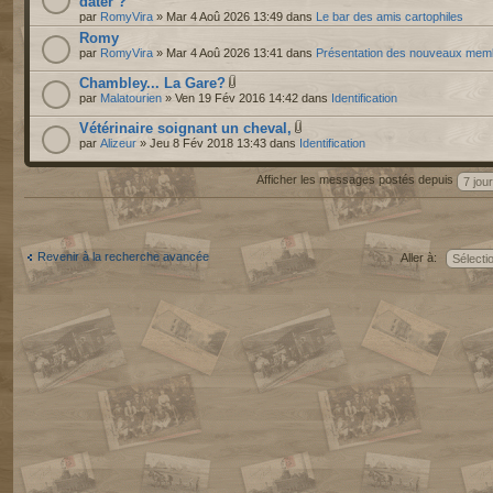
dater ?
par
RomyVira
» Mar 4 Aoû 2026 13:49 dans
Le bar des amis cartophiles
Romy
par
RomyVira
» Mar 4 Aoû 2026 13:41 dans
Présentation des nouveaux mem
Chambley... La Gare?
par
Malatourien
» Ven 19 Fév 2016 14:42 dans
Identification
Vétérinaire soignant un cheval,
par
Alizeur
» Jeu 8 Fév 2018 13:43 dans
Identification
Afficher les messages postés depuis
Revenir à la recherche avancée
Aller à: