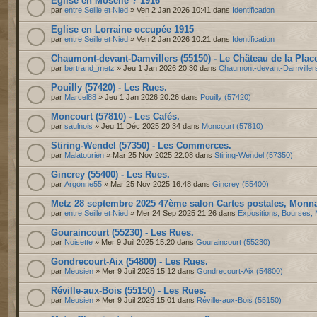
Eglise en Moselle ? 1916
par
entre Seille et Nied
» Ven 2 Jan 2026 10:41 dans
Identification
Eglise en Lorraine occupée 1915
par
entre Seille et Nied
» Ven 2 Jan 2026 10:21 dans
Identification
Chaumont-devant-Damvillers (55150) - Le Château de la Plac
par
bertrand_metz
» Jeu 1 Jan 2026 20:30 dans
Chaumont-devant-Damviller
Pouilly (57420) - Les Rues.
par
Marcel88
» Jeu 1 Jan 2026 20:26 dans
Pouilly (57420)
Moncourt (57810) - Les Cafés.
par
saulnois
» Jeu 11 Déc 2025 20:34 dans
Moncourt (57810)
Stiring-Wendel (57350) - Les Commerces.
par
Malatourien
» Mar 25 Nov 2025 22:08 dans
Stiring-Wendel (57350)
Gincrey (55400) - Les Rues.
par
Argonne55
» Mar 25 Nov 2025 16:48 dans
Gincrey (55400)
Metz 28 septembre 2025 47ème salon Cartes postales, Monnai
par
entre Seille et Nied
» Mer 24 Sep 2025 21:26 dans
Expositions, Bourses, 
Gouraincourt (55230) - Les Rues.
par
Noisette
» Mer 9 Juil 2025 15:20 dans
Gouraincourt (55230)
Gondrecourt-Aix (54800) - Les Rues.
par
Meusien
» Mer 9 Juil 2025 15:12 dans
Gondrecourt-Aix (54800)
Réville-aux-Bois (55150) - Les Rues.
par
Meusien
» Mer 9 Juil 2025 15:01 dans
Réville-aux-Bois (55150)