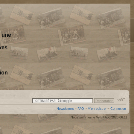
s une
ves
ion
Newsletters
•
FAQ
•
M’enregistrer
•
Connexion
Nous sommes le Ven 7 Aoû 2026 06:11