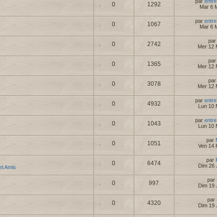
par
entre
0
1292
Mar 6 
par
entre
0
1067
Mar 6 
pa
0
2742
Mer 12 
pa
0
1365
Mer 12 
pa
0
3078
Mer 12 
par
entre
0
4932
Lun 10 
par
entre
0
1043
Lun 10 
par
0
1051
Ven 14 
par
0
6474
Dim 26 
 et Amis
par
0
997
Dim 19 
par
0
4320
Dim 19 