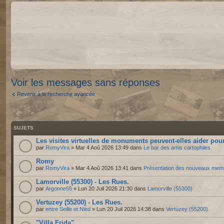
Voir les messages sans réponses
Revenir à la recherche avancée
SUJETS
Les visites virtuelles de monuments peuvent-elles aider pour
par
RomyVira
» Mar 4 Aoû 2026 13:49 dans
Le bar des amis cartophiles
Romy
par
RomyVira
» Mar 4 Aoû 2026 13:41 dans
Présentation des nouveaux mem
Lamorville (55300) - Les Rues.
par
Argonne55
» Lun 20 Juil 2026 21:30 dans
Lamorville (55300)
Vertuzey (55200) - Les Rues.
par
entre Seille et Nied
» Lun 20 Juil 2026 14:38 dans
Vertuzey (55200)
"Villa Frida"