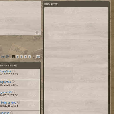
PUBLICITE
sur
20
•
...
1
2
3
4
5
20
IER MESSAGE
RomyVira
Aoû 2026 13:49
RomyVira
Aoû 2026 13:41
rgonne55
Juil 2026 21:30
 Seille et Nied
Juil 2026 14:38
r
neness