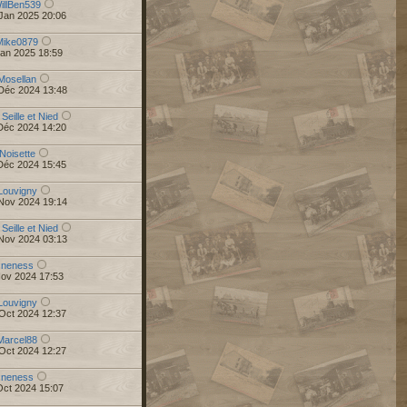
illBen539
Jan 2025 20:06
Mike0879
Jan 2025 18:59
Mosellan
Déc 2024 13:48
 Seille et Nied
Déc 2024 14:20
Noisette
Déc 2024 15:45
Louvigny
Nov 2024 19:14
 Seille et Nied
Nov 2024 03:13
r
neness
Nov 2024 17:53
Louvigny
Oct 2024 12:37
Marcel88
Oct 2024 12:27
r
neness
Oct 2024 15:07