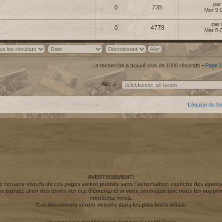
pa
0
735
Mer 9 
par
0
4778
Mar 8 
La recherche a trouvé plus de 1000 résultats •
Page
1
Aller à:
L’équipe du f
AVERTISSEMENT!
ue certains visuels de ces pages soient publiés sans l'autorisation explicite des ayants
us pensez avoir des droits sur ces éléments et si vous souhaitez que nous les suppri
contactez-nous.
Ces documents seront enlevés dans les plus brefs délais.
Développé par
phpBB
® Forum Software © phpBB Group