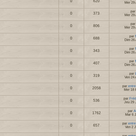
0
620
Mer 29 
pa
0
373
Mer 29 
pa
0
806
Mer 29 
par
0
688
Dim 26 
par
0
343
Dim 26 
par
0
407
Dim 26 
par
0
319
Ven 24 
par
entre
0
2058
Mer 18 
par
Fré
0
536
Jeu 29 
par
A
0
1762
Mar 6 
par
entre
0
657
Ven 2 
par
entre