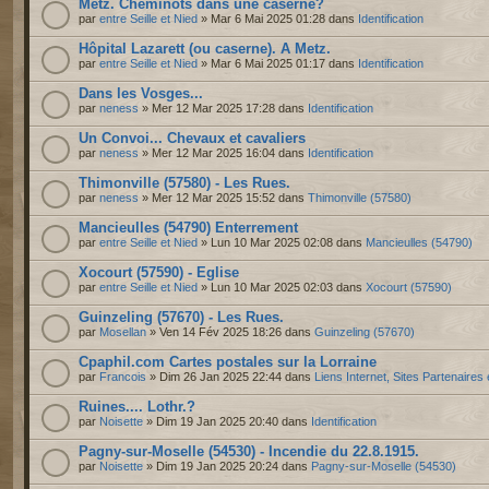
Metz. Cheminots dans une caserne?
par
entre Seille et Nied
» Mar 6 Mai 2025 01:28 dans
Identification
Hôpital Lazarett (ou caserne). A Metz.
par
entre Seille et Nied
» Mar 6 Mai 2025 01:17 dans
Identification
Dans les Vosges...
par
neness
» Mer 12 Mar 2025 17:28 dans
Identification
Un Convoi... Chevaux et cavaliers
par
neness
» Mer 12 Mar 2025 16:04 dans
Identification
Thimonville (57580) - Les Rues.
par
neness
» Mer 12 Mar 2025 15:52 dans
Thimonville (57580)
Mancieulles (54790) Enterrement
par
entre Seille et Nied
» Lun 10 Mar 2025 02:08 dans
Mancieulles (54790)
Xocourt (57590) - Eglise
par
entre Seille et Nied
» Lun 10 Mar 2025 02:03 dans
Xocourt (57590)
Guinzeling (57670) - Les Rues.
par
Mosellan
» Ven 14 Fév 2025 18:26 dans
Guinzeling (57670)
Cpaphil.com Cartes postales sur la Lorraine
par
Francois
» Dim 26 Jan 2025 22:44 dans
Liens Internet, Sites Partenaires
Ruines.... Lothr.?
par
Noisette
» Dim 19 Jan 2025 20:40 dans
Identification
Pagny-sur-Moselle (54530) - Incendie du 22.8.1915.
par
Noisette
» Dim 19 Jan 2025 20:24 dans
Pagny-sur-Moselle (54530)