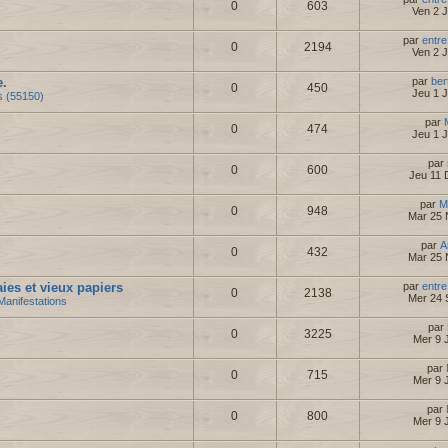
0
603
Ven 2 
par
entre
0
2194
Ven 2 
e.
par
ber
0
450
Jeu 1 
s (55150)
par
0
474
Jeu 1 
par
0
600
Jeu 11 
par
M
0
948
Mar 25 
par
A
0
432
Mar 25 
es et vieux papiers
par
entre
0
2138
Mer 24 
Manifestations
par
0
3225
Mer 9 J
par
0
715
Mer 9 J
par
0
800
Mer 9 J