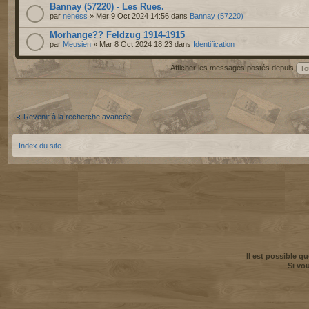
Bannay (57220) - Les Rues.
par
neness
» Mer 9 Oct 2024 14:56 dans
Bannay (57220)
Morhange?? Feldzug 1914-1915
par
Meusien
» Mar 8 Oct 2024 18:23 dans
Identification
Afficher les messages postés depuis
Revenir à la recherche avancée
Index du site
Il est possible q
Si vo