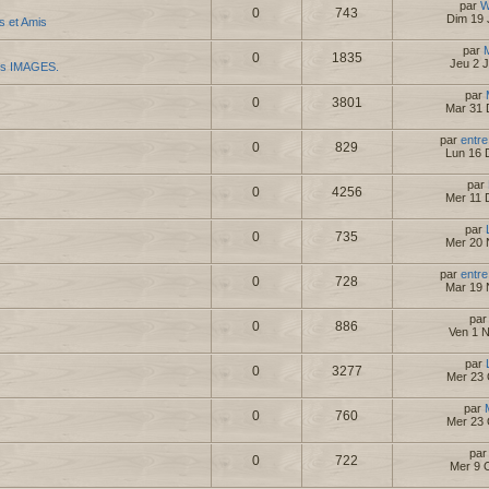
par
W
0
743
Dim 19 
es et Amis
par
0
1835
Jeu 2 
es IMAGES.
par
0
3801
Mar 31 
par
entre
0
829
Lun 16 
par
0
4256
Mer 11 
par
0
735
Mer 20 
par
entre
0
728
Mar 19 
pa
0
886
Ven 1 
par
0
3277
Mer 23 
par
0
760
Mer 23 
pa
0
722
Mer 9 