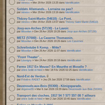
par
neness
» Mer 29 Avr 2026 13:25 dans
Identification
Soldats Allemands... Lorraine ou pas?
par
neness
» Mer 29 Avr 2026 13:16 dans
Identification
Thézey-Saint-Martin (54610) - Le Pont.
par
neness
» Mer 29 Avr 2026 13:07 dans
Thézey-Saint-Martin (54610)
Jouy-aux-Arches (57130) - Le Lavoir.
par
Mosellan
» Dim 26 Avr 2026 19:28 dans
Jouy-aux-Arches (57130)
METZ (57000) - La Caserne Thomassin.
par
Mosellan
» Dim 26 Avr 2026 19:26 dans
Les Casernes
Schreibstube 6 Komp. - Mitte?
par
Mosellan
» Dim 26 Avr 2026 11:07 dans
Identification
"Front Theater"...
par
Louvigny
» Ven 24 Avr 2026 20:18 dans
Identification
Ferme 1917 En Meuse? En Meurthe et Moselle ?
par
entre Seille et Nied
» Mer 18 Fév 2026 02:25 dans
Identification
Nord-Est de Verdun.
par
Frédéric RADET
» Jeu 29 Jan 2026 17:58 dans
Identification
Deuxnouds-aux-Bois (55300) - Königsparade.
par
Argonne55
» Mar 6 Jan 2026 19:29 dans
Deuxnouds-aux-Bois (55300)
Transport des cloches. 1917 54 ? 57? 55? 08 ? ailleurs
par
entre Seille et Nied
» Ven 2 Jan 2026 10:45 dans
Identification