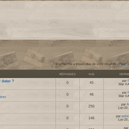
La recherche a trouvé plus de 1000 résultats •
Page
1
RÉPONSES
VUS
DERN
 dater ?
par
0
45
Mar 4 
par
0
48
Mar 4 
bres
par
A
0
250
Lun 20 
par
entre
0
146
Lun 20 
pa