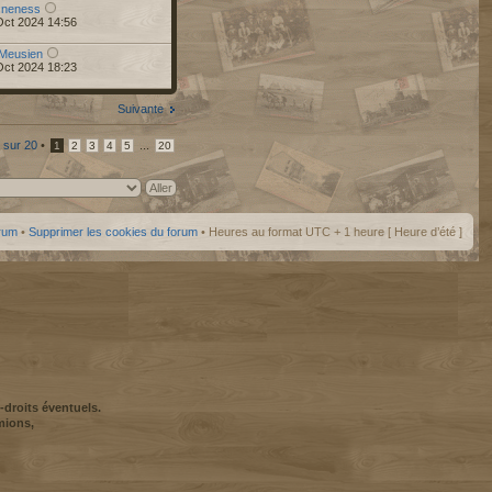
r
neness
Oct 2024 14:56
Meusien
Oct 2024 18:23
Suivante
sur
20
•
...
1
2
3
4
5
20
orum
•
Supprimer les cookies du forum
• Heures au format UTC + 1 heure [ Heure d’été ]
-droits éventuels.
mions,