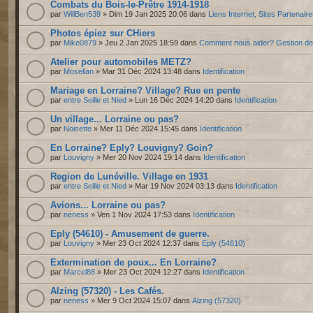
Combats du Bois-le-Prêtre 1914-1918
par
WillBen539
» Dim 19 Jan 2025 20:06 dans
Liens Internet, Sites Partenair
Photos épiez sur CHiers
par
Mike0879
» Jeu 2 Jan 2025 18:59 dans
Comment nous aider? Gestion d
Atelier pour automobiles METZ?
par
Mosellan
» Mar 31 Déc 2024 13:48 dans
Identification
Mariage en Lorraine? Village? Rue en pente
par
entre Seille et Nied
» Lun 16 Déc 2024 14:20 dans
Identification
Un village... Lorraine ou pas?
par
Noisette
» Mer 11 Déc 2024 15:45 dans
Identification
En Lorraine? Eply? Louvigny? Goin?
par
Louvigny
» Mer 20 Nov 2024 19:14 dans
Identification
Region de Lunéville. Village en 1931
par
entre Seille et Nied
» Mar 19 Nov 2024 03:13 dans
Identification
Avions... Lorraine ou pas?
par
neness
» Ven 1 Nov 2024 17:53 dans
Identification
Eply (54610) - Amusement de guerre.
par
Louvigny
» Mer 23 Oct 2024 12:37 dans
Eply (54610)
Extermination de poux... En Lorraine?
par
Marcel88
» Mer 23 Oct 2024 12:27 dans
Identification
Alzing (57320) - Les Cafés.
par
neness
» Mer 9 Oct 2024 15:07 dans
Alzing (57320)