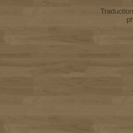
Traductio
p