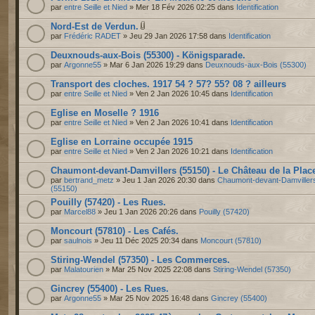
par
entre Seille et Nied
» Mer 18 Fév 2026 02:25 dans
Identification
Nord-Est de Verdun.
par
Frédéric RADET
» Jeu 29 Jan 2026 17:58 dans
Identification
Deuxnouds-aux-Bois (55300) - Königsparade.
par
Argonne55
» Mar 6 Jan 2026 19:29 dans
Deuxnouds-aux-Bois (55300)
Transport des cloches. 1917 54 ? 57? 55? 08 ? ailleurs
par
entre Seille et Nied
» Ven 2 Jan 2026 10:45 dans
Identification
Eglise en Moselle ? 1916
par
entre Seille et Nied
» Ven 2 Jan 2026 10:41 dans
Identification
Eglise en Lorraine occupée 1915
par
entre Seille et Nied
» Ven 2 Jan 2026 10:21 dans
Identification
Chaumont-devant-Damvillers (55150) - Le Château de la Plac
par
bertrand_metz
» Jeu 1 Jan 2026 20:30 dans
Chaumont-devant-Damviller
(55150)
Pouilly (57420) - Les Rues.
par
Marcel88
» Jeu 1 Jan 2026 20:26 dans
Pouilly (57420)
Moncourt (57810) - Les Cafés.
par
saulnois
» Jeu 11 Déc 2025 20:34 dans
Moncourt (57810)
Stiring-Wendel (57350) - Les Commerces.
par
Malatourien
» Mar 25 Nov 2025 22:08 dans
Stiring-Wendel (57350)
Gincrey (55400) - Les Rues.
par
Argonne55
» Mar 25 Nov 2025 16:48 dans
Gincrey (55400)