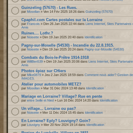
Guinzeling (57670) - Les Rues.
par
Mosellan
» Ven 14 Fév 2025 18:26 dans
Guinzeling (57670)
Cpaphil.com Cartes postales sur la Lorraine
par
Francois
» Dim 26 Jan 2025 22:44 dans
Liens Internet, Sites Partenaires 
Amis
Ruines.... Lothr.?
par
Noisette
» Dim 19 Jan 2025 20:40 dans
Identification
Pagny-sur-Moselle (54530) - Incendie du 22.8.1915.
par
Noisette
» Dim 19 Jan 2025 20:24 dans
Pagny-sur-Moselle (54530)
Combats du Bois-le-Prêtre 1914-1918
par
WillBen539
» Dim 19 Jan 2025 20:06 dans
Liens Internet, Sites Partenaire
Amis
Photos épiez sur CHiers
par
Mike0879
» Jeu 2 Jan 2025 18:59 dans
Comment nous aider? Gestion d
IMAGES.
Atelier pour automobiles METZ?
par
Mosellan
» Mar 31 Déc 2024 13:48 dans
Identification
Mariage en Lorraine? Village? Rue en pente
par
entre Seille et Nied
» Lun 16 Déc 2024 14:20 dans
Identification
Un village... Lorraine ou pas?
par
Noisette
» Mer 11 Déc 2024 15:45 dans
Identification
En Lorraine? Eply? Louvigny? Goin?
par
Louvigny
» Mer 20 Nov 2024 19:14 dans
Identification
Region de Lunéville. Village en 1931