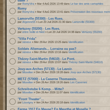
dater ?
par
RomyVira
» Mar 4 Aoû 2026 13:49 dans
Le bar des amis cartophiles
Romy
par
RomyVira
» Mar 4 Aoû 2026 13:41 dans
Présentation des nouveaux mem
Lamorville (55300) - Les Rues.
par
Argonne55
» Lun 20 Juil 2026 21:30 dans
Lamorville (55300)
Vertuzey (55200) - Les Rues.
par
entre Seille et Nied
» Lun 20 Juil 2026 14:38 dans
Vertuzey (55200)
"Villa Frida"
par
neness
» Mer 29 Avr 2026 13:25 dans
Identification
Soldats Allemands... Lorraine ou pas?
par
neness
» Mer 29 Avr 2026 13:16 dans
Identification
Thézey-Saint-Martin (54610) - Le Pont.
par
neness
» Mer 29 Avr 2026 13:07 dans
Thézey-Saint-Martin (54610)
Jouy-aux-Arches (57130) - Le Lavoir.
par
Mosellan
» Dim 26 Avr 2026 19:28 dans
Jouy-aux-Arches (57130)
METZ (57000) - La Caserne Thomassin.
par
Mosellan
» Dim 26 Avr 2026 19:26 dans
Les Casernes
Schreibstube 6 Komp. - Mitte?
par
Mosellan
» Dim 26 Avr 2026 11:07 dans
Identification
"Front Theater"...
par
Louvigny
» Ven 24 Avr 2026 20:18 dans
Identification
Ferme 1917 En Meuse? En Meurthe et Moselle ?