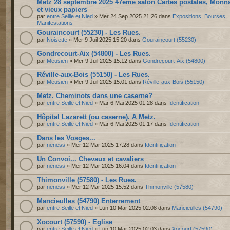
Metz 28 septembre 2025 47ème salon Cartes postales, Monn
et vieux papiers
par
entre Seille et Nied
» Mer 24 Sep 2025 21:26 dans
Expositions, Bourses,
Manifestations
Gouraincourt (55230) - Les Rues.
par
Noisette
» Mer 9 Juil 2025 15:20 dans
Gouraincourt (55230)
Gondrecourt-Aix (54800) - Les Rues.
par
Meusien
» Mer 9 Juil 2025 15:12 dans
Gondrecourt-Aix (54800)
Réville-aux-Bois (55150) - Les Rues.
par
Meusien
» Mer 9 Juil 2025 15:01 dans
Réville-aux-Bois (55150)
Metz. Cheminots dans une caserne?
par
entre Seille et Nied
» Mar 6 Mai 2025 01:28 dans
Identification
Hôpital Lazarett (ou caserne). A Metz.
par
entre Seille et Nied
» Mar 6 Mai 2025 01:17 dans
Identification
Dans les Vosges...
par
neness
» Mer 12 Mar 2025 17:28 dans
Identification
Un Convoi... Chevaux et cavaliers
par
neness
» Mer 12 Mar 2025 16:04 dans
Identification
Thimonville (57580) - Les Rues.
par
neness
» Mer 12 Mar 2025 15:52 dans
Thimonville (57580)
Mancieulles (54790) Enterrement
par
entre Seille et Nied
» Lun 10 Mar 2025 02:08 dans
Mancieulles (54790)
Xocourt (57590) - Eglise
par
entre Seille et Nied
» Lun 10 Mar 2025 02:03 dans
Xocourt (57590)