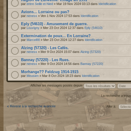
par
entre Seille et Nied
» Mar 19 Nov 2024 03:13 dans
Identification
Avions... Lorraine ou pas?
par
neness
» Ven 1 Nov 2024 17:53 dans
Identification
Eply (54610) - Amusement de guerre.
par
Louvigny
» Mer 23 Oct 2024 12:37 dans
Eply (54610)
Extermination de poux... En Lorraine?
par
Marcel88
» Mer 23 Oct 2024 12:27 dans
Identification
Alzing (57320) - Les Cafés.
par
neness
» Mer 9 Oct 2024 15:07 dans
Alzing (57320)
Bannay (57220) - Les Rues.
par
neness
» Mer 9 Oct 2024 14:56 dans
Bannay (57220)
Morhange?? Feldzug 1914-1915
par
Meusien
» Mar 8 Oct 2024 18:23 dans
Identification
Afficher les messages postés depuis
La recherche a trouv
Revenir à la recherche avancée
Aller à: