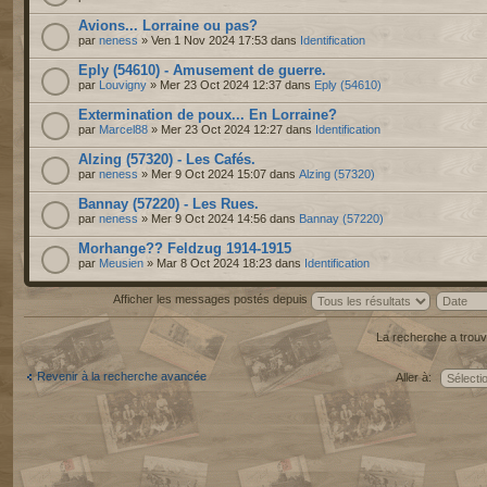
Avions... Lorraine ou pas?
par
neness
» Ven 1 Nov 2024 17:53 dans
Identification
Eply (54610) - Amusement de guerre.
par
Louvigny
» Mer 23 Oct 2024 12:37 dans
Eply (54610)
Extermination de poux... En Lorraine?
par
Marcel88
» Mer 23 Oct 2024 12:27 dans
Identification
Alzing (57320) - Les Cafés.
par
neness
» Mer 9 Oct 2024 15:07 dans
Alzing (57320)
Bannay (57220) - Les Rues.
par
neness
» Mer 9 Oct 2024 14:56 dans
Bannay (57220)
Morhange?? Feldzug 1914-1915
par
Meusien
» Mar 8 Oct 2024 18:23 dans
Identification
Afficher les messages postés depuis
La recherche a trouv
Revenir à la recherche avancée
Aller à: