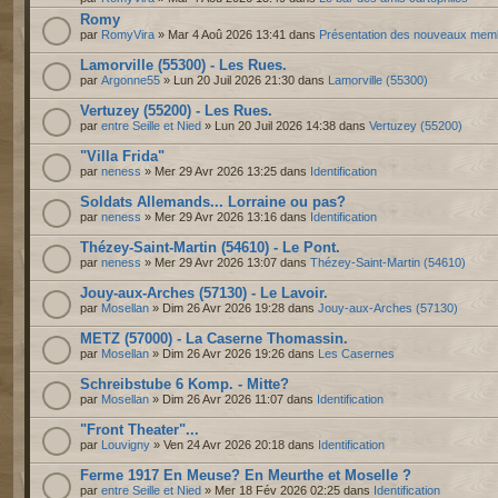
Romy
par
RomyVira
» Mar 4 Aoû 2026 13:41 dans
Présentation des nouveaux mem
Lamorville (55300) - Les Rues.
par
Argonne55
» Lun 20 Juil 2026 21:30 dans
Lamorville (55300)
Vertuzey (55200) - Les Rues.
par
entre Seille et Nied
» Lun 20 Juil 2026 14:38 dans
Vertuzey (55200)
"Villa Frida"
par
neness
» Mer 29 Avr 2026 13:25 dans
Identification
Soldats Allemands... Lorraine ou pas?
par
neness
» Mer 29 Avr 2026 13:16 dans
Identification
Thézey-Saint-Martin (54610) - Le Pont.
par
neness
» Mer 29 Avr 2026 13:07 dans
Thézey-Saint-Martin (54610)
Jouy-aux-Arches (57130) - Le Lavoir.
par
Mosellan
» Dim 26 Avr 2026 19:28 dans
Jouy-aux-Arches (57130)
METZ (57000) - La Caserne Thomassin.
par
Mosellan
» Dim 26 Avr 2026 19:26 dans
Les Casernes
Schreibstube 6 Komp. - Mitte?
par
Mosellan
» Dim 26 Avr 2026 11:07 dans
Identification
"Front Theater"...
par
Louvigny
» Ven 24 Avr 2026 20:18 dans
Identification
Ferme 1917 En Meuse? En Meurthe et Moselle ?
par
entre Seille et Nied
» Mer 18 Fév 2026 02:25 dans
Identification