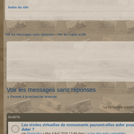
Index du site
Voir les messages sans réponses
•
Voir les sujets actifs
Voir les messages sans réponses
Revenir à la recherche avancée
La recherche a trouv
SUJETS
Les visites virtuelles de monuments peuvent-elles aider pou
dater ?
par
RomyVira
» Mar 4 Aoû 2026 13:49 dans
Le bar des amis cartophiles