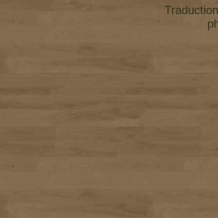
Traductio
p