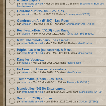
et vieux papiers
par
entre Seille et Nied
» Mer 24 Sep 2025 21:26 dans
Expositions, Bourses,
Manifestations
Gouraincourt (55230) - Les Rues.
par
Noisette
» Mer 9 Juil 2025 15:20 dans
Gouraincourt (55230)
Gondrecourt-Aix (54800) - Les Rues.
par
Meusien
» Mer 9 Juil 2025 15:12 dans
Gondrecourt-Aix (54800)
Réville-aux-Bois (55150) - Les Rues.
par
Meusien
» Mer 9 Juil 2025 15:01 dans
Réville-aux-Bois (55150)
Metz. Cheminots dans une caserne?
par
entre Seille et Nied
» Mar 6 Mai 2025 01:28 dans
Identification
Hôpital Lazarett (ou caserne). A Metz.
par
entre Seille et Nied
» Mar 6 Mai 2025 01:17 dans
Identification
Dans les Vosges...
par
neness
» Mer 12 Mar 2025 17:28 dans
Identification
Un Convoi... Chevaux et cavaliers
par
neness
» Mer 12 Mar 2025 16:04 dans
Identification
Thimonville (57580) - Les Rues.
par
neness
» Mer 12 Mar 2025 15:52 dans
Thimonville (57580)
Mancieulles (54790) Enterrement
par
entre Seille et Nied
» Lun 10 Mar 2025 02:08 dans
Mancieulles (54790)
Xocourt (57590) - Eglise
par
entre Seille et Nied
» Lun 10 Mar 2025 02:03 dans
Xocourt (57590)