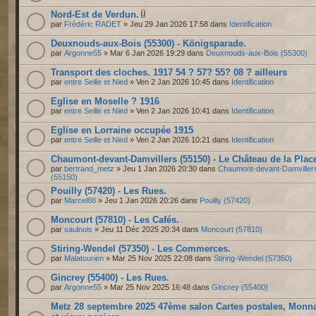
Nord-Est de Verdun.
par
Frédéric RADET
» Jeu 29 Jan 2026 17:58 dans
Identification
Deuxnouds-aux-Bois (55300) - Königsparade.
par
Argonne55
» Mar 6 Jan 2026 19:29 dans
Deuxnouds-aux-Bois (55300)
Transport des cloches. 1917 54 ? 57? 55? 08 ? ailleurs
par
entre Seille et Nied
» Ven 2 Jan 2026 10:45 dans
Identification
Eglise en Moselle ? 1916
par
entre Seille et Nied
» Ven 2 Jan 2026 10:41 dans
Identification
Eglise en Lorraine occupée 1915
par
entre Seille et Nied
» Ven 2 Jan 2026 10:21 dans
Identification
Chaumont-devant-Damvillers (55150) - Le Château de la Plac
par
bertrand_metz
» Jeu 1 Jan 2026 20:30 dans
Chaumont-devant-Damviller
(55150)
Pouilly (57420) - Les Rues.
par
Marcel88
» Jeu 1 Jan 2026 20:26 dans
Pouilly (57420)
Moncourt (57810) - Les Cafés.
par
saulnois
» Jeu 11 Déc 2025 20:34 dans
Moncourt (57810)
Stiring-Wendel (57350) - Les Commerces.
par
Malatourien
» Mar 25 Nov 2025 22:08 dans
Stiring-Wendel (57350)
Gincrey (55400) - Les Rues.
par
Argonne55
» Mar 25 Nov 2025 16:48 dans
Gincrey (55400)
Metz 28 septembre 2025 47ème salon Cartes postales, Monn