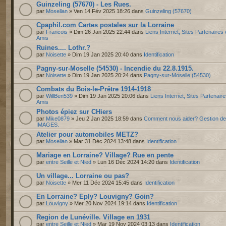
Guinzeling (57670) - Les Rues.
par
Mosellan
» Ven 14 Fév 2025 18:26 dans
Guinzeling (57670)
Cpaphil.com Cartes postales sur la Lorraine
par
Francois
» Dim 26 Jan 2025 22:44 dans
Liens Internet, Sites Partenaires 
Amis
Ruines.... Lothr.?
par
Noisette
» Dim 19 Jan 2025 20:40 dans
Identification
Pagny-sur-Moselle (54530) - Incendie du 22.8.1915.
par
Noisette
» Dim 19 Jan 2025 20:24 dans
Pagny-sur-Moselle (54530)
Combats du Bois-le-Prêtre 1914-1918
par
WillBen539
» Dim 19 Jan 2025 20:06 dans
Liens Internet, Sites Partenaire
Amis
Photos épiez sur CHiers
par
Mike0879
» Jeu 2 Jan 2025 18:59 dans
Comment nous aider? Gestion d
IMAGES.
Atelier pour automobiles METZ?
par
Mosellan
» Mar 31 Déc 2024 13:48 dans
Identification
Mariage en Lorraine? Village? Rue en pente
par
entre Seille et Nied
» Lun 16 Déc 2024 14:20 dans
Identification
Un village... Lorraine ou pas?
par
Noisette
» Mer 11 Déc 2024 15:45 dans
Identification
En Lorraine? Eply? Louvigny? Goin?
par
Louvigny
» Mer 20 Nov 2024 19:14 dans
Identification
Region de Lunéville. Village en 1931
par
entre Seille et Nied
» Mar 19 Nov 2024 03:13 dans
Identification