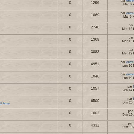
par
entre
0
1296
Mar 6 
par
entre
0
1069
Mar 6 
pa
0
2746
Mer 12 
pa
0
1368
Mer 12 
pa
0
3083
Mer 12 
par
entre
0
4951
Lun 10 
par
entre
0
1046
Lun 10 
par
0
1057
Ven 14 
par
0
6500
Dim 26 
 et Amis
par
0
1002
Dim 19 
par
0
4331
Dim 19 