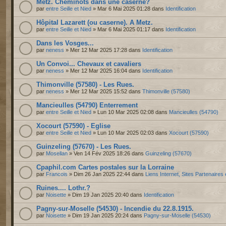
Metz. Cheminots dans une caserne?
par
entre Seille et Nied
» Mar 6 Mai 2025 01:28 dans
Identification
Hôpital Lazarett (ou caserne). A Metz.
par
entre Seille et Nied
» Mar 6 Mai 2025 01:17 dans
Identification
Dans les Vosges...
par
neness
» Mer 12 Mar 2025 17:28 dans
Identification
Un Convoi... Chevaux et cavaliers
par
neness
» Mer 12 Mar 2025 16:04 dans
Identification
Thimonville (57580) - Les Rues.
par
neness
» Mer 12 Mar 2025 15:52 dans
Thimonville (57580)
Mancieulles (54790) Enterrement
par
entre Seille et Nied
» Lun 10 Mar 2025 02:08 dans
Mancieulles (54790)
Xocourt (57590) - Eglise
par
entre Seille et Nied
» Lun 10 Mar 2025 02:03 dans
Xocourt (57590)
Guinzeling (57670) - Les Rues.
par
Mosellan
» Ven 14 Fév 2025 18:26 dans
Guinzeling (57670)
Cpaphil.com Cartes postales sur la Lorraine
par
Francois
» Dim 26 Jan 2025 22:44 dans
Liens Internet, Sites Partenaires
Ruines.... Lothr.?
par
Noisette
» Dim 19 Jan 2025 20:40 dans
Identification
Pagny-sur-Moselle (54530) - Incendie du 22.8.1915.
par
Noisette
» Dim 19 Jan 2025 20:24 dans
Pagny-sur-Moselle (54530)