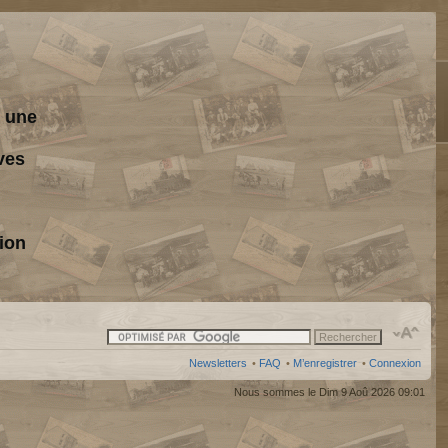
s une
ves
ion
Newsletters
•
FAQ
•
M’enregistrer
•
Connexion
Nous sommes le Dim 9 Aoû 2026 09:01