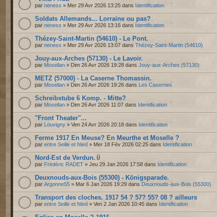
par
neness
» Mer 29 Avr 2026 13:25 dans
Identification
Soldats Allemands... Lorraine ou pas?
par
neness
» Mer 29 Avr 2026 13:16 dans
Identification
Thézey-Saint-Martin (54610) - Le Pont.
par
neness
» Mer 29 Avr 2026 13:07 dans
Thézey-Saint-Martin (54610)
Jouy-aux-Arches (57130) - Le Lavoir.
par
Mosellan
» Dim 26 Avr 2026 19:28 dans
Jouy-aux-Arches (57130)
METZ (57000) - La Caserne Thomassin.
par
Mosellan
» Dim 26 Avr 2026 19:26 dans
Les Casernes
Schreibstube 6 Komp. - Mitte?
par
Mosellan
» Dim 26 Avr 2026 11:07 dans
Identification
"Front Theater"...
par
Louvigny
» Ven 24 Avr 2026 20:18 dans
Identification
Ferme 1917 En Meuse? En Meurthe et Moselle ?
par
entre Seille et Nied
» Mer 18 Fév 2026 02:25 dans
Identification
Nord-Est de Verdun.
par
Frédéric RADET
» Jeu 29 Jan 2026 17:58 dans
Identification
Deuxnouds-aux-Bois (55300) - Königsparade.
par
Argonne55
» Mar 6 Jan 2026 19:29 dans
Deuxnouds-aux-Bois (55300)
Transport des cloches. 1917 54 ? 57? 55? 08 ? ailleurs
par
entre Seille et Nied
» Ven 2 Jan 2026 10:45 dans
Identification