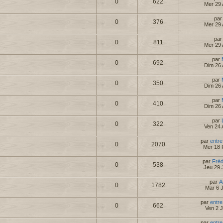
0
622
Mer 29 
pa
0
376
Mer 29 
pa
0
811
Mer 29 
par
0
692
Dim 26 
par
0
350
Dim 26 
par
0
410
Dim 26 
par
0
322
Ven 24 
par
entre
0
2070
Mer 18 
par
Fré
0
538
Jeu 29 
par
A
0
1782
Mar 6 
par
entre
0
662
Ven 2 
par
entre