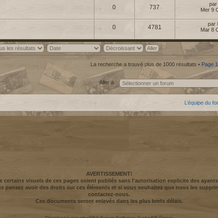
pa
0
737
Mer 9 
par
0
4781
Mar 8 
La recherche a trouvé plus de 1000 résultats •
Page
1
Aller à:
L’équipe du f
AVERTISSEMENT!
ue certains visuels de ces pages soient publiés sans l'autorisation explicite des ayants
us pensez avoir des droits sur ces éléments et si vous souhaitez que nous les suppri
contactez-nous.
Ces documents seront enlevés dans les plus brefs délais.
Développé par
phpBB
® Forum Software © phpBB Group