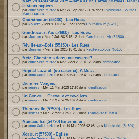
Metz 28 septembre 2025 47ème salon Cartes postales, Monn
et vieux papiers
par
entre Seille et Nied
» Mer 24 Sep 2025 21:26 dans
Expositions, Bourses,
Manifestations
Gouraincourt (55230) - Les Rues.
par
Noisette
» Mer 9 Juil 2025 15:20 dans
Gouraincourt (55230)
Gondrecourt-Aix (54800) - Les Rues.
par
Meusien
» Mer 9 Juil 2025 15:12 dans
Gondrecourt-Aix (54800)
Réville-aux-Bois (55150) - Les Rues.
par
Meusien
» Mer 9 Juil 2025 15:01 dans
Réville-aux-Bois (55150)
Metz. Cheminots dans une caserne?
par
entre Seille et Nied
» Mar 6 Mai 2025 01:28 dans
Identification
Hôpital Lazarett (ou caserne). A Metz.
par
entre Seille et Nied
» Mar 6 Mai 2025 01:17 dans
Identification
Dans les Vosges...
par
neness
» Mer 12 Mar 2025 17:28 dans
Identification
Un Convoi... Chevaux et cavaliers
par
neness
» Mer 12 Mar 2025 16:04 dans
Identification
Thimonville (57580) - Les Rues.
par
neness
» Mer 12 Mar 2025 15:52 dans
Thimonville (57580)
Mancieulles (54790) Enterrement
par
entre Seille et Nied
» Lun 10 Mar 2025 02:08 dans
Mancieulles (54790)
Xocourt (57590) - Eglise
par
entre Seille et Nied
» Lun 10 Mar 2025 02:03 dans
Xocourt (57590)