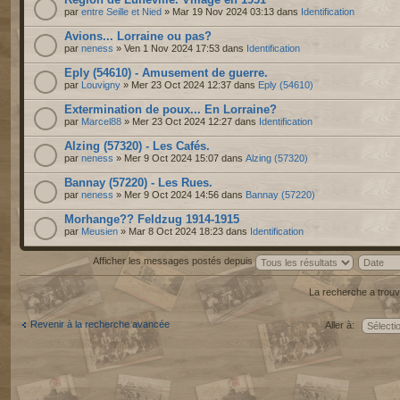
par
entre Seille et Nied
» Mar 19 Nov 2024 03:13 dans
Identification
Avions... Lorraine ou pas?
par
neness
» Ven 1 Nov 2024 17:53 dans
Identification
Eply (54610) - Amusement de guerre.
par
Louvigny
» Mer 23 Oct 2024 12:37 dans
Eply (54610)
Extermination de poux... En Lorraine?
par
Marcel88
» Mer 23 Oct 2024 12:27 dans
Identification
Alzing (57320) - Les Cafés.
par
neness
» Mer 9 Oct 2024 15:07 dans
Alzing (57320)
Bannay (57220) - Les Rues.
par
neness
» Mer 9 Oct 2024 14:56 dans
Bannay (57220)
Morhange?? Feldzug 1914-1915
par
Meusien
» Mar 8 Oct 2024 18:23 dans
Identification
Afficher les messages postés depuis
La recherche a trouv
Revenir à la recherche avancée
Aller à: