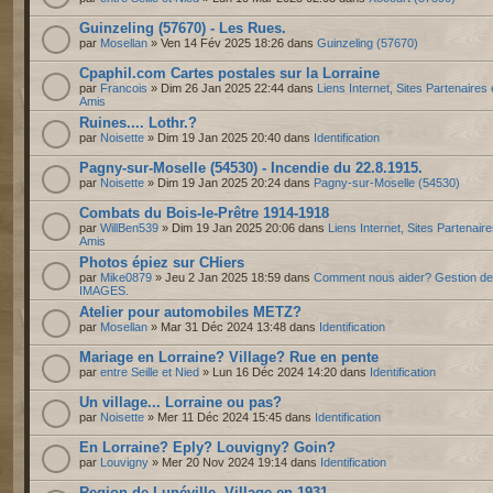
Guinzeling (57670) - Les Rues.
par
Mosellan
» Ven 14 Fév 2025 18:26 dans
Guinzeling (57670)
Cpaphil.com Cartes postales sur la Lorraine
par
Francois
» Dim 26 Jan 2025 22:44 dans
Liens Internet, Sites Partenaires 
Amis
Ruines.... Lothr.?
par
Noisette
» Dim 19 Jan 2025 20:40 dans
Identification
Pagny-sur-Moselle (54530) - Incendie du 22.8.1915.
par
Noisette
» Dim 19 Jan 2025 20:24 dans
Pagny-sur-Moselle (54530)
Combats du Bois-le-Prêtre 1914-1918
par
WillBen539
» Dim 19 Jan 2025 20:06 dans
Liens Internet, Sites Partenaire
Amis
Photos épiez sur CHiers
par
Mike0879
» Jeu 2 Jan 2025 18:59 dans
Comment nous aider? Gestion d
IMAGES.
Atelier pour automobiles METZ?
par
Mosellan
» Mar 31 Déc 2024 13:48 dans
Identification
Mariage en Lorraine? Village? Rue en pente
par
entre Seille et Nied
» Lun 16 Déc 2024 14:20 dans
Identification
Un village... Lorraine ou pas?
par
Noisette
» Mer 11 Déc 2024 15:45 dans
Identification
En Lorraine? Eply? Louvigny? Goin?
par
Louvigny
» Mer 20 Nov 2024 19:14 dans
Identification
Region de Lunéville. Village en 1931