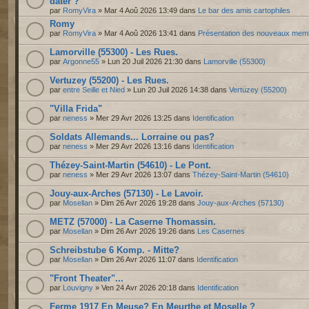
dater ?
par
RomyVira
» Mar 4 Aoû 2026 13:49 dans
Le bar des amis cartophiles
Romy
par
RomyVira
» Mar 4 Aoû 2026 13:41 dans
Présentation des nouveaux mem
Lamorville (55300) - Les Rues.
par
Argonne55
» Lun 20 Juil 2026 21:30 dans
Lamorville (55300)
Vertuzey (55200) - Les Rues.
par
entre Seille et Nied
» Lun 20 Juil 2026 14:38 dans
Vertuzey (55200)
"Villa Frida"
par
neness
» Mer 29 Avr 2026 13:25 dans
Identification
Soldats Allemands... Lorraine ou pas?
par
neness
» Mer 29 Avr 2026 13:16 dans
Identification
Thézey-Saint-Martin (54610) - Le Pont.
par
neness
» Mer 29 Avr 2026 13:07 dans
Thézey-Saint-Martin (54610)
Jouy-aux-Arches (57130) - Le Lavoir.
par
Mosellan
» Dim 26 Avr 2026 19:28 dans
Jouy-aux-Arches (57130)
METZ (57000) - La Caserne Thomassin.
par
Mosellan
» Dim 26 Avr 2026 19:26 dans
Les Casernes
Schreibstube 6 Komp. - Mitte?
par
Mosellan
» Dim 26 Avr 2026 11:07 dans
Identification
"Front Theater"...
par
Louvigny
» Ven 24 Avr 2026 20:18 dans
Identification
Ferme 1917 En Meuse? En Meurthe et Moselle ?