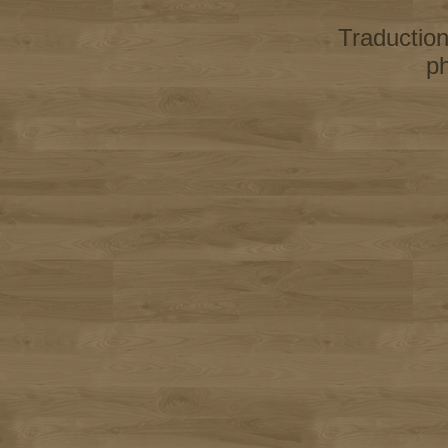
Traductio
p