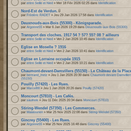
par
entre Seille et Nied
» Mer 18 Fév 2026 02:25 dans
Identification
Nord-Est de Verdun.
par
Frédéric RADET
» Jeu 29 Jan 2026 17:58 dans
Identification
Deuxnouds-aux-Bois (55300) - Königsparade.
par
Argonne55
» Mar 6 Jan 2026 19:29 dans
Deuxnouds-aux-Bois (55300)
Transport des cloches. 1917 54 ? 57? 55? 08 ? ailleurs
par
entre Seille et Nied
» Ven 2 Jan 2026 10:45 dans
Identification
Eglise en Moselle ? 1916
par
entre Seille et Nied
» Ven 2 Jan 2026 10:41 dans
Identification
Eglise en Lorraine occupée 1915
par
entre Seille et Nied
» Ven 2 Jan 2026 10:21 dans
Identification
Chaumont-devant-Damvillers (55150) - Le Château de la Plac
par
bertrand_metz
» Jeu 1 Jan 2026 20:30 dans
Chaumont-devant-Damviller
(55150)
Pouilly (57420) - Les Rues.
par
Marcel88
» Jeu 1 Jan 2026 20:26 dans
Pouilly (57420)
Moncourt (57810) - Les Cafés.
par
saulnois
» Jeu 11 Déc 2025 20:34 dans
Moncourt (57810)
Stiring-Wendel (57350) - Les Commerces.
par
Malatourien
» Mar 25 Nov 2025 22:08 dans
Stiring-Wendel (57350)
Gincrey (55400) - Les Rues.
par
Argonne55
» Mar 25 Nov 2025 16:48 dans
Gincrey (55400)