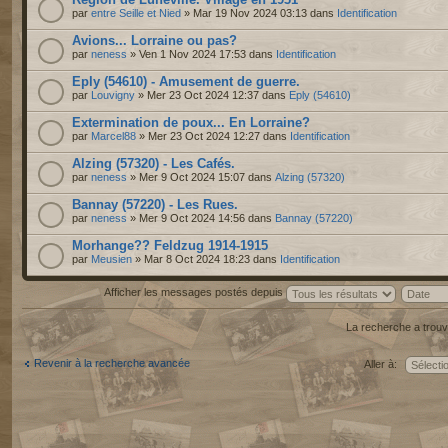
par
entre Seille et Nied
» Mar 19 Nov 2024 03:13 dans
Identification
Avions... Lorraine ou pas?
par
neness
» Ven 1 Nov 2024 17:53 dans
Identification
Eply (54610) - Amusement de guerre.
par
Louvigny
» Mer 23 Oct 2024 12:37 dans
Eply (54610)
Extermination de poux... En Lorraine?
par
Marcel88
» Mer 23 Oct 2024 12:27 dans
Identification
Alzing (57320) - Les Cafés.
par
neness
» Mer 9 Oct 2024 15:07 dans
Alzing (57320)
Bannay (57220) - Les Rues.
par
neness
» Mer 9 Oct 2024 14:56 dans
Bannay (57220)
Morhange?? Feldzug 1914-1915
par
Meusien
» Mar 8 Oct 2024 18:23 dans
Identification
Afficher les messages postés depuis
La recherche a trouv
Revenir à la recherche avancée
Aller à: