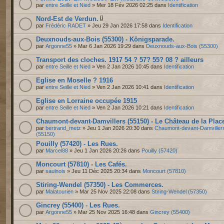
par
entre Seille et Nied
» Mer 18 Fév 2026 02:25 dans
Identification
Nord-Est de Verdun.
par
Frédéric RADET
» Jeu 29 Jan 2026 17:58 dans
Identification
Deuxnouds-aux-Bois (55300) - Königsparade.
par
Argonne55
» Mar 6 Jan 2026 19:29 dans
Deuxnouds-aux-Bois (55300)
Transport des cloches. 1917 54 ? 57? 55? 08 ? ailleurs
par
entre Seille et Nied
» Ven 2 Jan 2026 10:45 dans
Identification
Eglise en Moselle ? 1916
par
entre Seille et Nied
» Ven 2 Jan 2026 10:41 dans
Identification
Eglise en Lorraine occupée 1915
par
entre Seille et Nied
» Ven 2 Jan 2026 10:21 dans
Identification
Chaumont-devant-Damvillers (55150) - Le Château de la Plac
par
bertrand_metz
» Jeu 1 Jan 2026 20:30 dans
Chaumont-devant-Damviller
(55150)
Pouilly (57420) - Les Rues.
par
Marcel88
» Jeu 1 Jan 2026 20:26 dans
Pouilly (57420)
Moncourt (57810) - Les Cafés.
par
saulnois
» Jeu 11 Déc 2025 20:34 dans
Moncourt (57810)
Stiring-Wendel (57350) - Les Commerces.
par
Malatourien
» Mar 25 Nov 2025 22:08 dans
Stiring-Wendel (57350)
Gincrey (55400) - Les Rues.
par
Argonne55
» Mar 25 Nov 2025 16:48 dans
Gincrey (55400)