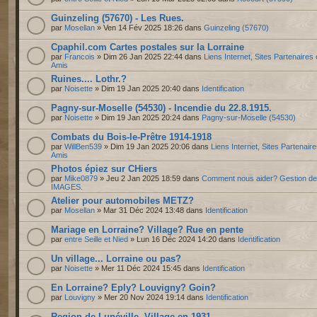
Guinzeling (57670) - Les Rues.
par
Mosellan
» Ven 14 Fév 2025 18:26 dans
Guinzeling (57670)
Cpaphil.com Cartes postales sur la Lorraine
par
Francois
» Dim 26 Jan 2025 22:44 dans
Liens Internet, Sites Partenaires 
Amis
Ruines.... Lothr.?
par
Noisette
» Dim 19 Jan 2025 20:40 dans
Identification
Pagny-sur-Moselle (54530) - Incendie du 22.8.1915.
par
Noisette
» Dim 19 Jan 2025 20:24 dans
Pagny-sur-Moselle (54530)
Combats du Bois-le-Prêtre 1914-1918
par
WillBen539
» Dim 19 Jan 2025 20:06 dans
Liens Internet, Sites Partenaire
Amis
Photos épiez sur CHiers
par
Mike0879
» Jeu 2 Jan 2025 18:59 dans
Comment nous aider? Gestion d
IMAGES.
Atelier pour automobiles METZ?
par
Mosellan
» Mar 31 Déc 2024 13:48 dans
Identification
Mariage en Lorraine? Village? Rue en pente
par
entre Seille et Nied
» Lun 16 Déc 2024 14:20 dans
Identification
Un village... Lorraine ou pas?
par
Noisette
» Mer 11 Déc 2024 15:45 dans
Identification
En Lorraine? Eply? Louvigny? Goin?
par
Louvigny
» Mer 20 Nov 2024 19:14 dans
Identification
Region de Lunéville. Village en 1931