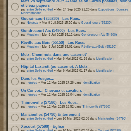
Metz 28 septembre 2025 47ème salon Cartes postales, Monn
et vieux papiers
par
entre Seille et Nied
» Mer 24 Sep 2025 21:26 dans
Expositions, Bourses,
Manifestations
Gouraincourt (55230) - Les Rues.
par
Noisette
» Mer 9 Juil 2025 15:20 dans
Gouraincourt (55230)
Gondrecourt-Aix (54800) - Les Rues.
par
Meusien
» Mer 9 Juil 2025 15:12 dans
Gondrecourt-Aix (54800)
Réville-aux-Bois (55150) - Les Rues.
par
Meusien
» Mer 9 Juil 2025 15:01 dans
Réville-aux-Bois (55150)
Metz. Cheminots dans une caserne?
par
entre Seille et Nied
» Mar 6 Mai 2025 01:28 dans
Identification
Hôpital Lazarett (ou caserne). A Metz.
par
entre Seille et Nied
» Mar 6 Mai 2025 01:17 dans
Identification
Dans les Vosges...
par
neness
» Mer 12 Mar 2025 17:28 dans
Identification
Un Convoi... Chevaux et cavaliers
par
neness
» Mer 12 Mar 2025 16:04 dans
Identification
Thimonville (57580) - Les Rues.
par
neness
» Mer 12 Mar 2025 15:52 dans
Thimonville (57580)
Mancieulles (54790) Enterrement
par
entre Seille et Nied
» Lun 10 Mar 2025 02:08 dans
Mancieulles (54790)
Xocourt (57590) - Eglise
par
entre Seille et Nied
» Lun 10 Mar 2025 02:03 dans
Xocourt (57590)