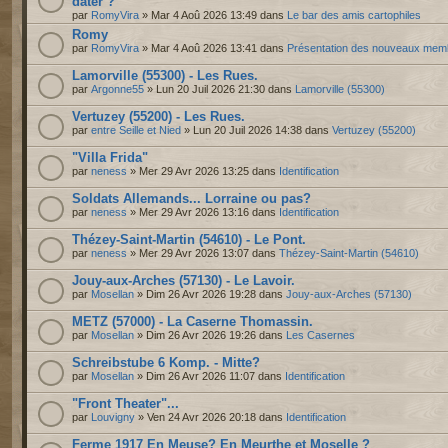
dater ?
par
RomyVira
» Mar 4 Aoû 2026 13:49 dans
Le bar des amis cartophiles
Romy
par
RomyVira
» Mar 4 Aoû 2026 13:41 dans
Présentation des nouveaux mem
Lamorville (55300) - Les Rues.
par
Argonne55
» Lun 20 Juil 2026 21:30 dans
Lamorville (55300)
Vertuzey (55200) - Les Rues.
par
entre Seille et Nied
» Lun 20 Juil 2026 14:38 dans
Vertuzey (55200)
"Villa Frida"
par
neness
» Mer 29 Avr 2026 13:25 dans
Identification
Soldats Allemands... Lorraine ou pas?
par
neness
» Mer 29 Avr 2026 13:16 dans
Identification
Thézey-Saint-Martin (54610) - Le Pont.
par
neness
» Mer 29 Avr 2026 13:07 dans
Thézey-Saint-Martin (54610)
Jouy-aux-Arches (57130) - Le Lavoir.
par
Mosellan
» Dim 26 Avr 2026 19:28 dans
Jouy-aux-Arches (57130)
METZ (57000) - La Caserne Thomassin.
par
Mosellan
» Dim 26 Avr 2026 19:26 dans
Les Casernes
Schreibstube 6 Komp. - Mitte?
par
Mosellan
» Dim 26 Avr 2026 11:07 dans
Identification
"Front Theater"...
par
Louvigny
» Ven 24 Avr 2026 20:18 dans
Identification
Ferme 1917 En Meuse? En Meurthe et Moselle ?