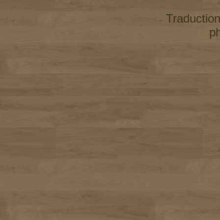
Traductio
p