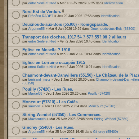
par
entre Seille et Nied
» Mer 18 Fév 2026 02:25 dans
Identification
Nord-Est de Verdun.
par
Frédéric RADET
» Jeu 29 Jan 2026 17:58 dans
Identification
Deuxnouds-aux-Bois (55300) - Königsparade.
par
Argonne55
» Mar 6 Jan 2026 19:29 dans
Deuxnouds-aux-Bois (55300)
Transport des cloches. 1917 54 ? 57? 55? 08 ? ailleurs
par
entre Seille et Nied
» Ven 2 Jan 2026 10:45 dans
Identification
Eglise en Moselle ? 1916
par
entre Seille et Nied
» Ven 2 Jan 2026 10:41 dans
Identification
Eglise en Lorraine occupée 1915
par
entre Seille et Nied
» Ven 2 Jan 2026 10:21 dans
Identification
Chaumont-devant-Damvillers (55150) - Le Château de la Plac
par
bertrand_metz
» Jeu 1 Jan 2026 20:30 dans
Chaumont-devant-Damviller
(55150)
Pouilly (57420) - Les Rues.
par
Marcel88
» Jeu 1 Jan 2026 20:26 dans
Pouilly (57420)
Moncourt (57810) - Les Cafés.
par
saulnois
» Jeu 11 Déc 2025 20:34 dans
Moncourt (57810)
Stiring-Wendel (57350) - Les Commerces.
par
Malatourien
» Mar 25 Nov 2025 22:08 dans
Stiring-Wendel (57350)
Gincrey (55400) - Les Rues.
par
Argonne55
» Mar 25 Nov 2025 16:48 dans
Gincrey (55400)