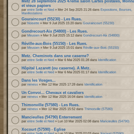
Metz 28 septembre 2025 47ème salon Cartes postales, Monn
et vieux papiers
par
entre Seille et Nied
» Mer 24 Sep 2025 21:26 dans
Expositions, Bourses,
Manifestations
Gouraincourt (55230) - Les Rues.
par
Noisette
» Mer 9 Juil 2025 15:20 dans
Gouraincourt (55230)
Gondrecourt-Aix (54800) - Les Rues.
par
Meusien
» Mer 9 Juil 2025 15:12 dans
Gondrecourt-Aix (54800)
Réville-aux-Bois (55150) - Les Rues.
par
Meusien
» Mer 9 Juil 2025 15:01 dans
Réville-aux-Bois (55150)
Metz. Cheminots dans une caserne?
par
entre Seille et Nied
» Mar 6 Mai 2025 01:28 dans
Identification
Hôpital Lazarett (ou caserne). A Metz.
par
entre Seille et Nied
» Mar 6 Mai 2025 01:17 dans
Identification
Dans les Vosges...
par
neness
» Mer 12 Mar 2025 17:28 dans
Identification
Un Convoi... Chevaux et cavaliers
par
neness
» Mer 12 Mar 2025 16:04 dans
Identification
Thimonville (57580) - Les Rues.
par
neness
» Mer 12 Mar 2025 15:52 dans
Thimonville (57580)
Mancieulles (54790) Enterrement
par
entre Seille et Nied
» Lun 10 Mar 2025 02:08 dans
Mancieulles (54790)
Xocourt (57590) - Eglise
par
entre Seille et Nied
» Lun 10 Mar 2025 02:03 dans
Xocourt (57590)