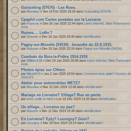
Guinzeling (57670) - Les Rues.
par
Mosellan
» Ven 14 Fév 2025 18:26 dans
Guinzeling (57670)
Cpaphil.com Cartes postales sur la Lorraine
par
Francois
» Dim 26 Jan 2025 22:44 dans
Liens Internet, Sites Partenaires 
Amis
Ruines.... Lothr.?
par
Noisette
» Dim 19 Jan 2025 20:40 dans
Identification
Pagny-sur-Moselle (54530) - Incendie du 22.8.1915.
par
Noisette
» Dim 19 Jan 2025 20:24 dans
Pagny-sur-Moselle (54530)
Combats du Bois-le-Prêtre 1914-1918
par
WillBen539
» Dim 19 Jan 2025 20:06 dans
Liens Internet, Sites Partenaire
Amis
Photos épiez sur CHiers
par
Mike0879
» Jeu 2 Jan 2025 18:59 dans
Comment nous aider? Gestion d
IMAGES.
Atelier pour automobiles METZ?
par
Mosellan
» Mar 31 Déc 2024 13:48 dans
Identification
Mariage en Lorraine? Village? Rue en pente
par
entre Seille et Nied
» Lun 16 Déc 2024 14:20 dans
Identification
Un village... Lorraine ou pas?
par
Noisette
» Mer 11 Déc 2024 15:45 dans
Identification
En Lorraine? Eply? Louvigny? Goin?
par
Louvigny
» Mer 20 Nov 2024 19:14 dans
Identification
Region de Lunéville. Village en 1931