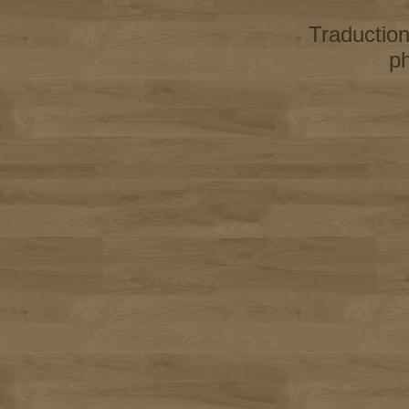
Traductio
p