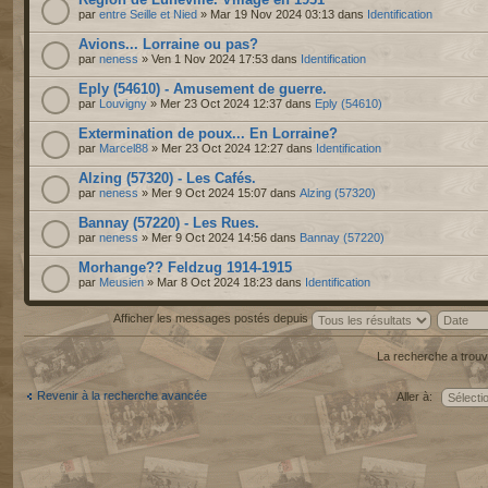
par
entre Seille et Nied
» Mar 19 Nov 2024 03:13 dans
Identification
Avions... Lorraine ou pas?
par
neness
» Ven 1 Nov 2024 17:53 dans
Identification
Eply (54610) - Amusement de guerre.
par
Louvigny
» Mer 23 Oct 2024 12:37 dans
Eply (54610)
Extermination de poux... En Lorraine?
par
Marcel88
» Mer 23 Oct 2024 12:27 dans
Identification
Alzing (57320) - Les Cafés.
par
neness
» Mer 9 Oct 2024 15:07 dans
Alzing (57320)
Bannay (57220) - Les Rues.
par
neness
» Mer 9 Oct 2024 14:56 dans
Bannay (57220)
Morhange?? Feldzug 1914-1915
par
Meusien
» Mar 8 Oct 2024 18:23 dans
Identification
Afficher les messages postés depuis
La recherche a trouv
Revenir à la recherche avancée
Aller à: