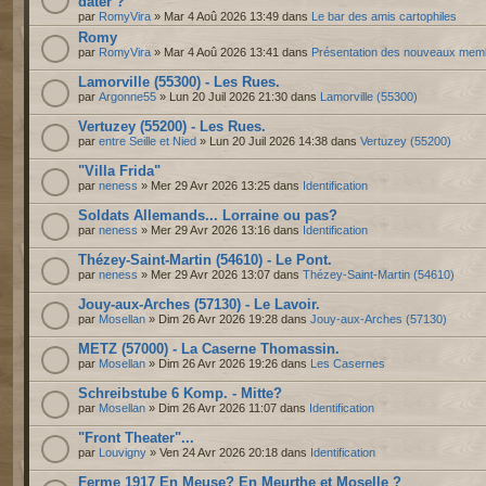
dater ?
par
RomyVira
» Mar 4 Aoû 2026 13:49 dans
Le bar des amis cartophiles
Romy
par
RomyVira
» Mar 4 Aoû 2026 13:41 dans
Présentation des nouveaux mem
Lamorville (55300) - Les Rues.
par
Argonne55
» Lun 20 Juil 2026 21:30 dans
Lamorville (55300)
Vertuzey (55200) - Les Rues.
par
entre Seille et Nied
» Lun 20 Juil 2026 14:38 dans
Vertuzey (55200)
"Villa Frida"
par
neness
» Mer 29 Avr 2026 13:25 dans
Identification
Soldats Allemands... Lorraine ou pas?
par
neness
» Mer 29 Avr 2026 13:16 dans
Identification
Thézey-Saint-Martin (54610) - Le Pont.
par
neness
» Mer 29 Avr 2026 13:07 dans
Thézey-Saint-Martin (54610)
Jouy-aux-Arches (57130) - Le Lavoir.
par
Mosellan
» Dim 26 Avr 2026 19:28 dans
Jouy-aux-Arches (57130)
METZ (57000) - La Caserne Thomassin.
par
Mosellan
» Dim 26 Avr 2026 19:26 dans
Les Casernes
Schreibstube 6 Komp. - Mitte?
par
Mosellan
» Dim 26 Avr 2026 11:07 dans
Identification
"Front Theater"...
par
Louvigny
» Ven 24 Avr 2026 20:18 dans
Identification
Ferme 1917 En Meuse? En Meurthe et Moselle ?