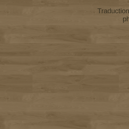
Traductio
p