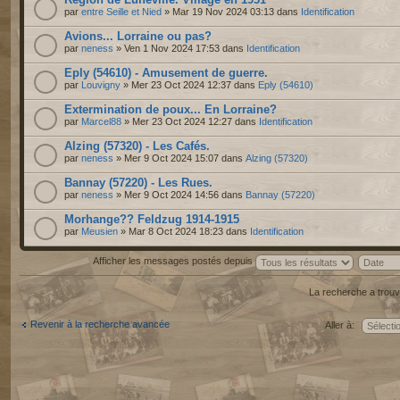
par
entre Seille et Nied
» Mar 19 Nov 2024 03:13 dans
Identification
Avions... Lorraine ou pas?
par
neness
» Ven 1 Nov 2024 17:53 dans
Identification
Eply (54610) - Amusement de guerre.
par
Louvigny
» Mer 23 Oct 2024 12:37 dans
Eply (54610)
Extermination de poux... En Lorraine?
par
Marcel88
» Mer 23 Oct 2024 12:27 dans
Identification
Alzing (57320) - Les Cafés.
par
neness
» Mer 9 Oct 2024 15:07 dans
Alzing (57320)
Bannay (57220) - Les Rues.
par
neness
» Mer 9 Oct 2024 14:56 dans
Bannay (57220)
Morhange?? Feldzug 1914-1915
par
Meusien
» Mar 8 Oct 2024 18:23 dans
Identification
Afficher les messages postés depuis
La recherche a trouv
Revenir à la recherche avancée
Aller à: