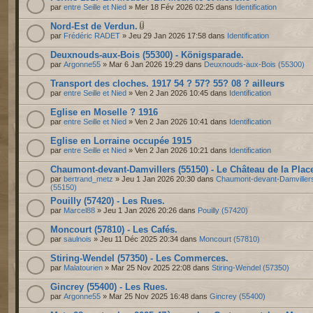
par
entre Seille et Nied
» Mer 18 Fév 2026 02:25 dans
Identification
Nord-Est de Verdun.
par
Frédéric RADET
» Jeu 29 Jan 2026 17:58 dans
Identification
Deuxnouds-aux-Bois (55300) - Königsparade.
par
Argonne55
» Mar 6 Jan 2026 19:29 dans
Deuxnouds-aux-Bois (55300)
Transport des cloches. 1917 54 ? 57? 55? 08 ? ailleurs
par
entre Seille et Nied
» Ven 2 Jan 2026 10:45 dans
Identification
Eglise en Moselle ? 1916
par
entre Seille et Nied
» Ven 2 Jan 2026 10:41 dans
Identification
Eglise en Lorraine occupée 1915
par
entre Seille et Nied
» Ven 2 Jan 2026 10:21 dans
Identification
Chaumont-devant-Damvillers (55150) - Le Château de la Plac
par
bertrand_metz
» Jeu 1 Jan 2026 20:30 dans
Chaumont-devant-Damviller
(55150)
Pouilly (57420) - Les Rues.
par
Marcel88
» Jeu 1 Jan 2026 20:26 dans
Pouilly (57420)
Moncourt (57810) - Les Cafés.
par
saulnois
» Jeu 11 Déc 2025 20:34 dans
Moncourt (57810)
Stiring-Wendel (57350) - Les Commerces.
par
Malatourien
» Mar 25 Nov 2025 22:08 dans
Stiring-Wendel (57350)
Gincrey (55400) - Les Rues.
par
Argonne55
» Mar 25 Nov 2025 16:48 dans
Gincrey (55400)