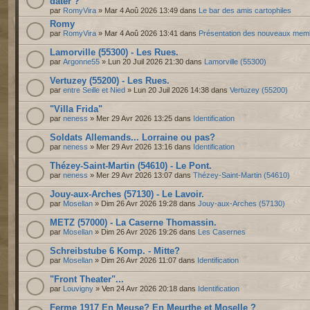
dater ?
par
RomyVira
» Mar 4 Aoû 2026 13:49 dans
Le bar des amis cartophiles
Romy
par
RomyVira
» Mar 4 Aoû 2026 13:41 dans
Présentation des nouveaux mem
Lamorville (55300) - Les Rues.
par
Argonne55
» Lun 20 Juil 2026 21:30 dans
Lamorville (55300)
Vertuzey (55200) - Les Rues.
par
entre Seille et Nied
» Lun 20 Juil 2026 14:38 dans
Vertuzey (55200)
"Villa Frida"
par
neness
» Mer 29 Avr 2026 13:25 dans
Identification
Soldats Allemands... Lorraine ou pas?
par
neness
» Mer 29 Avr 2026 13:16 dans
Identification
Thézey-Saint-Martin (54610) - Le Pont.
par
neness
» Mer 29 Avr 2026 13:07 dans
Thézey-Saint-Martin (54610)
Jouy-aux-Arches (57130) - Le Lavoir.
par
Mosellan
» Dim 26 Avr 2026 19:28 dans
Jouy-aux-Arches (57130)
METZ (57000) - La Caserne Thomassin.
par
Mosellan
» Dim 26 Avr 2026 19:26 dans
Les Casernes
Schreibstube 6 Komp. - Mitte?
par
Mosellan
» Dim 26 Avr 2026 11:07 dans
Identification
"Front Theater"...
par
Louvigny
» Ven 24 Avr 2026 20:18 dans
Identification
Ferme 1917 En Meuse? En Meurthe et Moselle ?