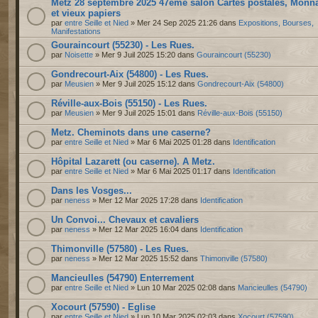
Metz 28 septembre 2025 47ème salon Cartes postales, Monn
et vieux papiers
par
entre Seille et Nied
» Mer 24 Sep 2025 21:26 dans
Expositions, Bourses,
Manifestations
Gouraincourt (55230) - Les Rues.
par
Noisette
» Mer 9 Juil 2025 15:20 dans
Gouraincourt (55230)
Gondrecourt-Aix (54800) - Les Rues.
par
Meusien
» Mer 9 Juil 2025 15:12 dans
Gondrecourt-Aix (54800)
Réville-aux-Bois (55150) - Les Rues.
par
Meusien
» Mer 9 Juil 2025 15:01 dans
Réville-aux-Bois (55150)
Metz. Cheminots dans une caserne?
par
entre Seille et Nied
» Mar 6 Mai 2025 01:28 dans
Identification
Hôpital Lazarett (ou caserne). A Metz.
par
entre Seille et Nied
» Mar 6 Mai 2025 01:17 dans
Identification
Dans les Vosges...
par
neness
» Mer 12 Mar 2025 17:28 dans
Identification
Un Convoi... Chevaux et cavaliers
par
neness
» Mer 12 Mar 2025 16:04 dans
Identification
Thimonville (57580) - Les Rues.
par
neness
» Mer 12 Mar 2025 15:52 dans
Thimonville (57580)
Mancieulles (54790) Enterrement
par
entre Seille et Nied
» Lun 10 Mar 2025 02:08 dans
Mancieulles (54790)
Xocourt (57590) - Eglise
par
entre Seille et Nied
» Lun 10 Mar 2025 02:03 dans
Xocourt (57590)