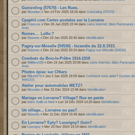
Guinzeling (57670) - Les Rues.
par
Mosellan
» Ven 14 Fév 2025 18:26 dans
Guinzeling (57670)
Cpaphil.com Cartes postales sur la Lorraine
par
Francois
» Dim 26 Jan 2025 22:44 dans
Liens Internet, Sites Partenaires 
Amis
Ruines.... Lothr.?
par
Noisette
» Dim 19 Jan 2025 20:40 dans
Identification
Pagny-sur-Moselle (54530) - Incendie du 22.8.1915.
par
Noisette
» Dim 19 Jan 2025 20:24 dans
Pagny-sur-Moselle (54530)
Combats du Bois-le-Prêtre 1914-1918
par
WillBen539
» Dim 19 Jan 2025 20:06 dans
Liens Internet, Sites Partenaire
Amis
Photos épiez sur CHiers
par
Mike0879
» Jeu 2 Jan 2025 18:59 dans
Comment nous aider? Gestion d
IMAGES.
Atelier pour automobiles METZ?
par
Mosellan
» Mar 31 Déc 2024 13:48 dans
Identification
Mariage en Lorraine? Village? Rue en pente
par
entre Seille et Nied
» Lun 16 Déc 2024 14:20 dans
Identification
Un village... Lorraine ou pas?
par
Noisette
» Mer 11 Déc 2024 15:45 dans
Identification
En Lorraine? Eply? Louvigny? Goin?
par
Louvigny
» Mer 20 Nov 2024 19:14 dans
Identification
Region de Lunéville. Village en 1931