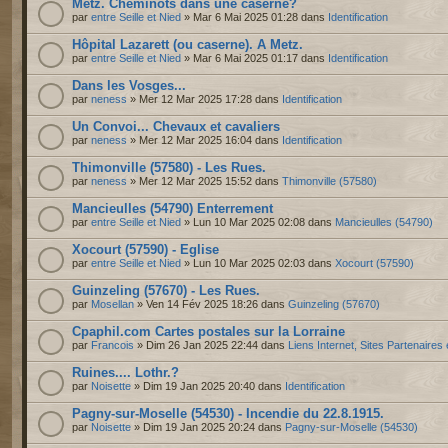
Metz. Cheminots dans une caserne?
par
entre Seille et Nied
» Mar 6 Mai 2025 01:28 dans
Identification
Hôpital Lazarett (ou caserne). A Metz.
par
entre Seille et Nied
» Mar 6 Mai 2025 01:17 dans
Identification
Dans les Vosges...
par
neness
» Mer 12 Mar 2025 17:28 dans
Identification
Un Convoi... Chevaux et cavaliers
par
neness
» Mer 12 Mar 2025 16:04 dans
Identification
Thimonville (57580) - Les Rues.
par
neness
» Mer 12 Mar 2025 15:52 dans
Thimonville (57580)
Mancieulles (54790) Enterrement
par
entre Seille et Nied
» Lun 10 Mar 2025 02:08 dans
Mancieulles (54790)
Xocourt (57590) - Eglise
par
entre Seille et Nied
» Lun 10 Mar 2025 02:03 dans
Xocourt (57590)
Guinzeling (57670) - Les Rues.
par
Mosellan
» Ven 14 Fév 2025 18:26 dans
Guinzeling (57670)
Cpaphil.com Cartes postales sur la Lorraine
par
Francois
» Dim 26 Jan 2025 22:44 dans
Liens Internet, Sites Partenaires
Ruines.... Lothr.?
par
Noisette
» Dim 19 Jan 2025 20:40 dans
Identification
Pagny-sur-Moselle (54530) - Incendie du 22.8.1915.
par
Noisette
» Dim 19 Jan 2025 20:24 dans
Pagny-sur-Moselle (54530)