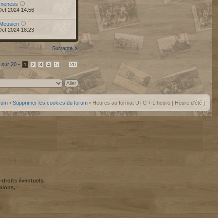
r
neness
Oct 2024 14:56
Meusien
Oct 2024 18:23
Suivante
sur
20
•
...
1
2
3
4
5
20
orum
•
Supprimer les cookies du forum
• Heures au format UTC + 1 heure [ Heure d’été ]
-droits éventuels.
mions,