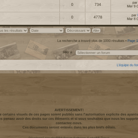
pa
0
734
Mer 9 
par
0
4778
Mar 8 
La recherche a trouvé plus de 1000 résultats •
Page
1
Aller à:
L’équipe du f
AVERTISSEMENT!
ue certains visuels de ces pages soient publiés sans l'autorisation explicite des ayants
us pensez avoir des droits sur ces éléments et si vous souhaitez que nous les suppri
contactez-nous.
Ces documents seront enlevés dans les plus brefs délais.
Développé par
phpBB
® Forum Software © phpBB Group