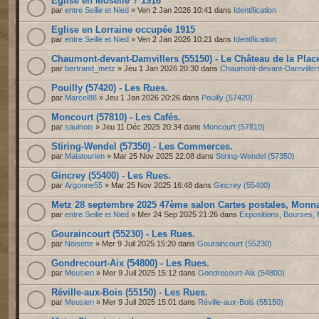
Eglise en Moselle ? 1916
par
entre Seille et Nied
» Ven 2 Jan 2026 10:41 dans
Identification
Eglise en Lorraine occupée 1915
par
entre Seille et Nied
» Ven 2 Jan 2026 10:21 dans
Identification
Chaumont-devant-Damvillers (55150) - Le Château de la Plac
par
bertrand_metz
» Jeu 1 Jan 2026 20:30 dans
Chaumont-devant-Damviller
Pouilly (57420) - Les Rues.
par
Marcel88
» Jeu 1 Jan 2026 20:26 dans
Pouilly (57420)
Moncourt (57810) - Les Cafés.
par
saulnois
» Jeu 11 Déc 2025 20:34 dans
Moncourt (57810)
Stiring-Wendel (57350) - Les Commerces.
par
Malatourien
» Mar 25 Nov 2025 22:08 dans
Stiring-Wendel (57350)
Gincrey (55400) - Les Rues.
par
Argonne55
» Mar 25 Nov 2025 16:48 dans
Gincrey (55400)
Metz 28 septembre 2025 47ème salon Cartes postales, Monnai
par
entre Seille et Nied
» Mer 24 Sep 2025 21:26 dans
Expositions, Bourses, 
Gouraincourt (55230) - Les Rues.
par
Noisette
» Mer 9 Juil 2025 15:20 dans
Gouraincourt (55230)
Gondrecourt-Aix (54800) - Les Rues.
par
Meusien
» Mer 9 Juil 2025 15:12 dans
Gondrecourt-Aix (54800)
Réville-aux-Bois (55150) - Les Rues.
par
Meusien
» Mer 9 Juil 2025 15:01 dans
Réville-aux-Bois (55150)