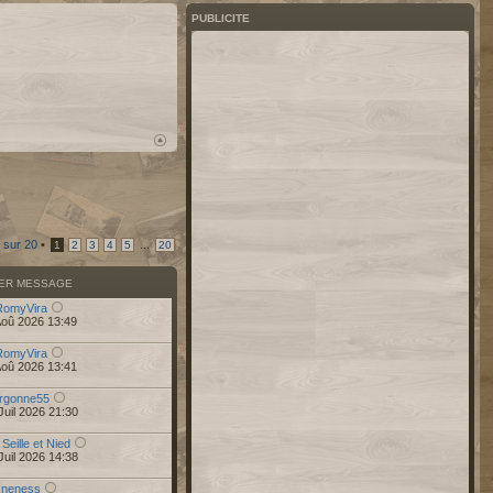
PUBLICITE
sur
20
•
...
1
2
3
4
5
20
IER MESSAGE
RomyVira
Aoû 2026 13:49
RomyVira
Aoû 2026 13:41
rgonne55
Juil 2026 21:30
 Seille et Nied
Juil 2026 14:38
r
neness