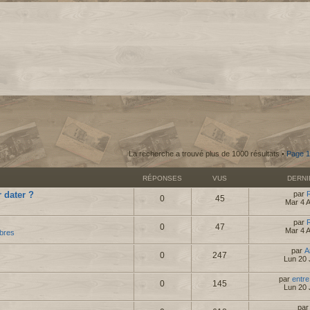
La recherche a trouvé plus de 1000 résultats •
Page
1
RÉPONSES
VUS
DERN
 dater ?
par
0
45
Mar 4 
par
0
47
Mar 4 
bres
par
A
0
247
Lun 20 
par
entre
0
145
Lun 20 
pa