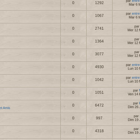
par
entre
0
1292
Mar 6 
par
entre
0
1067
Mar 6 
pa
0
2741
Mer 12 
pa
0
1364
Mer 12 
pa
0
3077
Mer 12 
par
entre
0
4930
Lun 10 
par
entre
0
1042
Lun 10 
par
0
1051
Ven 14 
par
0
6472
Dim 26 
 et Amis
par
0
997
Dim 19 
par
0
4318
Dim 19 