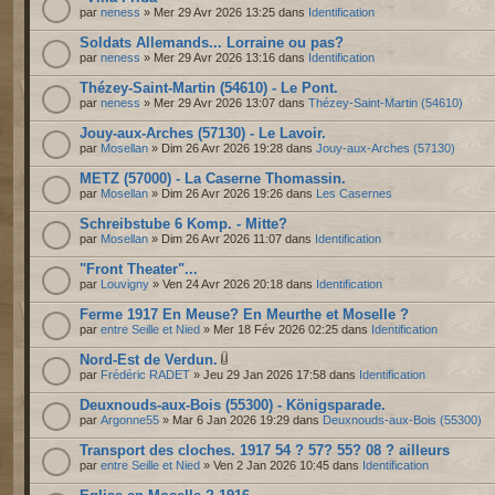
par
neness
» Mer 29 Avr 2026 13:25 dans
Identification
Soldats Allemands... Lorraine ou pas?
par
neness
» Mer 29 Avr 2026 13:16 dans
Identification
Thézey-Saint-Martin (54610) - Le Pont.
par
neness
» Mer 29 Avr 2026 13:07 dans
Thézey-Saint-Martin (54610)
Jouy-aux-Arches (57130) - Le Lavoir.
par
Mosellan
» Dim 26 Avr 2026 19:28 dans
Jouy-aux-Arches (57130)
METZ (57000) - La Caserne Thomassin.
par
Mosellan
» Dim 26 Avr 2026 19:26 dans
Les Casernes
Schreibstube 6 Komp. - Mitte?
par
Mosellan
» Dim 26 Avr 2026 11:07 dans
Identification
"Front Theater"...
par
Louvigny
» Ven 24 Avr 2026 20:18 dans
Identification
Ferme 1917 En Meuse? En Meurthe et Moselle ?
par
entre Seille et Nied
» Mer 18 Fév 2026 02:25 dans
Identification
Nord-Est de Verdun.
par
Frédéric RADET
» Jeu 29 Jan 2026 17:58 dans
Identification
Deuxnouds-aux-Bois (55300) - Königsparade.
par
Argonne55
» Mar 6 Jan 2026 19:29 dans
Deuxnouds-aux-Bois (55300)
Transport des cloches. 1917 54 ? 57? 55? 08 ? ailleurs
par
entre Seille et Nied
» Ven 2 Jan 2026 10:45 dans
Identification