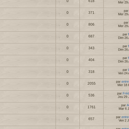
0
618
Mer 29 
pa
0
371
Mer 29 
pa
0
806
Mer 29 
par
0
687
Dim 26 
par
0
343
Dim 26 
par
0
404
Dim 26 
par
0
318
Ven 24 
par
entre
0
2055
Mer 18 
par
Fré
0
536
Jeu 29 
par
A
0
1761
Mar 6 
par
entre
0
657
Ven 2 
par
entre