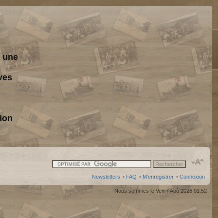
s une
ves
ion
Newsletters
•
FAQ
•
M’enregistrer
•
Connexion
Nous sommes le Ven 7 Aoû 2026 01:52