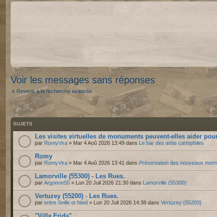
Voir les messages sans réponses
Revenir à la recherche avancée
SUJETS
Les visites virtuelles de monuments peuvent-elles aider pour
par
RomyVira
» Mar 4 Aoû 2026 13:49 dans
Le bar des amis cartophiles
Romy
par
RomyVira
» Mar 4 Aoû 2026 13:41 dans
Présentation des nouveaux mem
Lamorville (55300) - Les Rues.
par
Argonne55
» Lun 20 Juil 2026 21:30 dans
Lamorville (55300)
Vertuzey (55200) - Les Rues.
par
entre Seille et Nied
» Lun 20 Juil 2026 14:38 dans
Vertuzey (55200)
"Villa Frida"