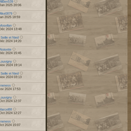
illBen539
Jan 2025 20:06
Mike0879
Jan 2025 18:59
Mosellan
Déc 2024 13:48
 Seille et Nied
Déc 2024 14:20
Noisette
Déc 2024 15:45
Louvigny
Nov 2024 19:14
 Seille et Nied
Nov 2024 03:13
r
neness
Nov 2024 17:53
Louvigny
Oct 2024 12:37
Marcel88
Oct 2024 12:27
r
neness
Oct 2024 15:07