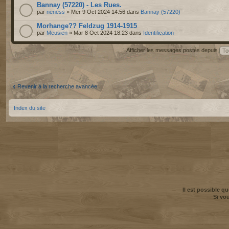
Bannay (57220) - Les Rues.
par
neness
» Mer 9 Oct 2024 14:56 dans
Bannay (57220)
Morhange?? Feldzug 1914-1915
par
Meusien
» Mar 8 Oct 2024 18:23 dans
Identification
Afficher les messages postés depuis
Revenir à la recherche avancée
Index du site
Il est possible q
Si vo