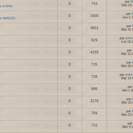
par
W
0
743
Dim 19 
es et Amis
par
0
1835
Jeu 2 
es IMAGES.
par
0
3801
Mar 31 
par
entre
0
829
Lun 16 
par
0
4255
Mer 11 
par
0
735
Mer 20 
par
entre
0
728
Mar 19 
pa
0
886
Ven 1 
par
0
3276
Mer 23 
par
0
759
Mer 23 
pa
0
722
Mer 9 