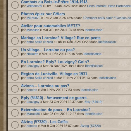
Combats du Bois-le-Prêtre 1914-1918
par
WillBen539
» Dim 19 Jan 2025 20:06 dans
Liens Internet, Sites Partenair
Photos épiez sur CHiers
par
Mike0879
» Jeu 2 Jan 2025 18:59 dans
Comment nous aider? Gestion d
Atelier pour automobiles METZ?
par
Mosellan
» Mar 31 Déc 2024 13:48 dans
Identification
Mariage en Lorraine? Village? Rue en pente
par
entre Seille et Nied
» Lun 16 Déc 2024 14:20 dans
Identification
Un village... Lorraine ou pas?
par
Noisette
» Mer 11 Déc 2024 15:45 dans
Identification
En Lorraine? Eply? Louvigny? Goin?
par
Louvigny
» Mer 20 Nov 2024 19:14 dans
Identification
Region de Lunéville. Village en 1931
par
entre Seille et Nied
» Mar 19 Nov 2024 03:13 dans
Identification
Avions... Lorraine ou pas?
par
neness
» Ven 1 Nov 2024 17:53 dans
Identification
Eply (54610) - Amusement de guerre.
par
Louvigny
» Mer 23 Oct 2024 12:37 dans
Eply (54610)
Extermination de poux... En Lorraine?
par
Marcel88
» Mer 23 Oct 2024 12:27 dans
Identification
Alzing (57320) - Les Cafés.
par
neness
» Mer 9 Oct 2024 15:07 dans
Alzing (57320)