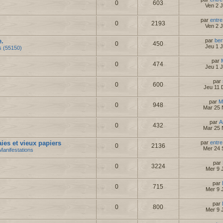
0
603
Ven 2 
par
entre
0
2193
Ven 2 
e.
par
ber
0
450
Jeu 1 
s (55150)
par
0
474
Jeu 1 
par
0
600
Jeu 11 
par
M
0
948
Mar 25 
par
A
0
432
Mar 25 
es et vieux papiers
par
entre
0
2136
Mer 24 
Manifestations
par
0
3224
Mer 9 J
par
0
715
Mer 9 J
par
0
800
Mer 9 J